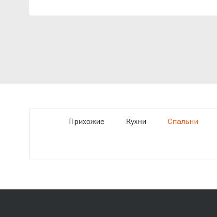
индивидуальный проект, учитывая
особенности планировки вашего
помещения и личные пожелания. Благодаря
современному высокотехнологичному
оборудованию мы можем производить
мебель по заданным параметрам,
обеспечивая высокое качество и точное
соответствие размерам.
Прихожие
Кухни
Спальни