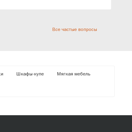
реп
отн
раз
дис
Все частые вопросы
кот
«Ди
ки
Шкафы-купе
Мягкая мебель