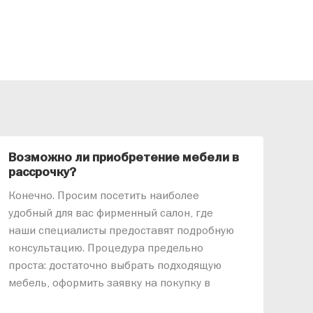
Возможно ли приобретение мебели в
Ка
рассрочку?
«АР
Конечно. Просим посетить наиболее
меб
удобный для вас фирменный салон, где
озв
наши специалисты предоставят подробную
ник
консультацию. Процедура предельно
так
проста: достаточно выбрать подходящую
спр
мебель, оформить заявку на покупку в
выс
рассрочку и подписать договор.
дос