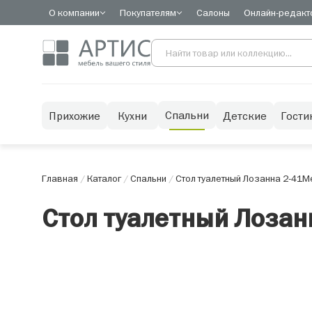
О компании
Покупателям
Салоны
Онлайн-редакт
Спальни
Прихожие
Кухни
Детские
Гости
Главная
/
Каталог
/
Спальни
/
Стол туалетный Лозанна 2-41
Ме
Стол туалетный Лозан