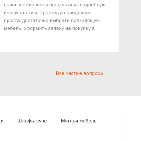
наши специалисты предоставят подробную
ник
консультацию. Процедура предельно
так
проста: достаточно выбрать подходящую
спр
мебель, оформить заявку на покупку в
выс
рассрочку и подписать договор.
дос
реп
отн
раз
дис
Все частые вопросы
кот
«Ди
ки
Шкафы-купе
Мягкая мебель