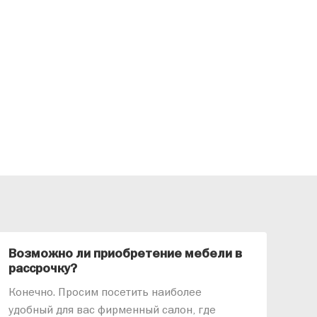
Возможно ли приобретение мебели в
Ка
рассрочку?
«АР
Конечно. Просим посетить наиболее
меб
удобный для вас фирменный салон, где
озв