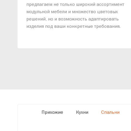
предлагаем не только широкий ассортимент
модульной мебели и множество цветовых
решений, но и возможность адаптировать
изделия под ваши конкретные требования.
Наши специалисты помогут разработать
индивидуальный проект, учитывая
особенности планировки вашего
помещения и личные пожелания. Благодаря
современному высокотехнологичному
оборудованию мы можем производить
мебель по заданным параметрам,
обеспечивая высокое качество и точное
соответствие размерам.
Прихожие
Кухни
Спальни