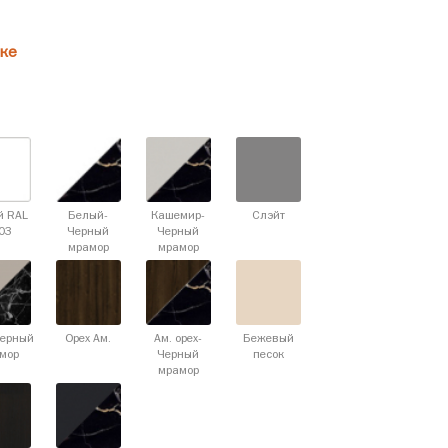
ке
й RAL
Белый-
Кашемир-
Слэйт
03
Черный
Черный
мрамор
мрамор
Черный
Орех Ам.
Ам. орех-
Бежевый
мор
Черный
песок
мрамор