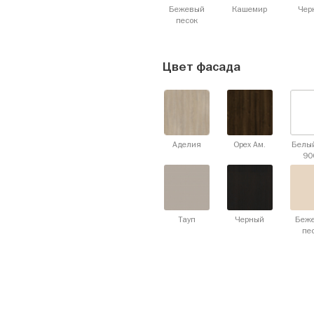
Бежевый
Кашемир
Чер
песок
Цвет фасада
Аделия
Орех Ам.
Белы
90
Тауп
Черный
Беж
пе