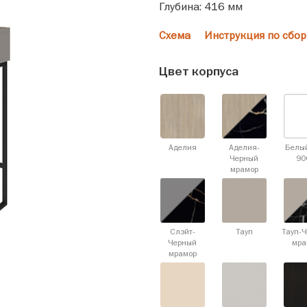
Глубина: 416 мм
Схема
Инструкция по сбор
Цвет корпуса
Аделия
Аделия-
Белы
Черный
90
мрамор
Слэйт-
Тауп
Тауп-
Черный
мра
мрамор