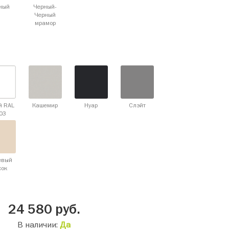
ный
Черный-
Черный
мрамор
й RAL
Кашемир
Нуар
Слэйт
03
евый
сок
24 580
руб.
В наличии:
Да