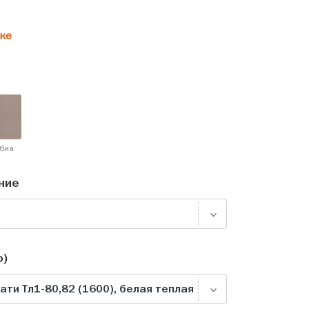
ке
биа
ние
о)
ти Тл1-80,82 (1600), белая теплая