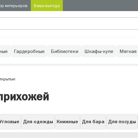
ор интерьеров
Ваша выгода
ные
Гардеробные
Библиотеки
Шкафы-купе
Мягкая
ткрытые
прихожей
Угловые
Для одежды
Книжные
Для бара
Для посуды
Низкие
Буфет
Узкие
Высокие
С подсветкой
Се