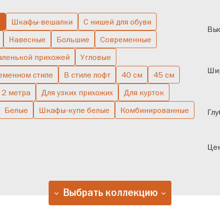
е
Шкафы-вешалки
С нишей для обуви
чатые
В спальню
Одн
Выс
Навесные
Большие
Современные
аленькой прихожей
Угловые
Ши
еменном стиле
В стиле лофт
40 см
45 см
2 метра
Для узких прихожих
Для курток
Белые
Шкафы-купе белые
Комбинированные
Глу
Цен
Выбрать коллекцию