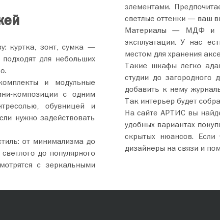
элементами. Предпочита
жей
светлые оттенки — ваш в
Материалы — МДФ и Л
эксплуатации. У нас ес
у: куртка, зонт, сумка —
местом для хранения аксе
 подходят для небольших
Такие шкафы легко адап
о.
студии до загородного 
комплекты и модульные
добавить к нему журналь
ини-композиции с одним
Так интерьер будет собр
тресолью, обувницей и
На сайте АРТИС вы найд
если нужно задействовать
удобных вариантах покуп
скрытых нюансов. Если
тиль: от минимализма до
дизайнеры на связи и пом
 светлого до популярного
мотрятся с зеркальными