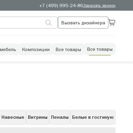
+7 (499) 995-24-86
Заказать звонок
Вызвать дизайнера
Все товары
 мебель
Композиции
Все товары
Навесные
Витрины
Пеналы
Белые в гостиную
рые
С полками
Скандинавские
Полуоткрытые