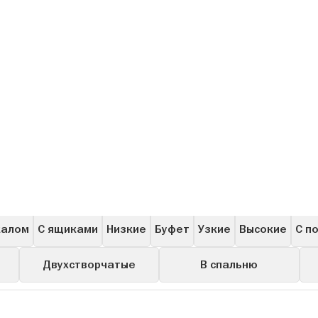
ашные
Угловые
Для одежды
Книжные
Для бара
калом
С ящиками
Низкие
Буфет
Узкие
Высокие
С п
Двухстворчатые
В спальню