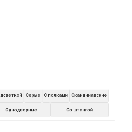
Для посуды
Навесные
Витрины
Пеналы
одсветкой
Серые
С полками
Скандинавские
Однодверные
Со штангой