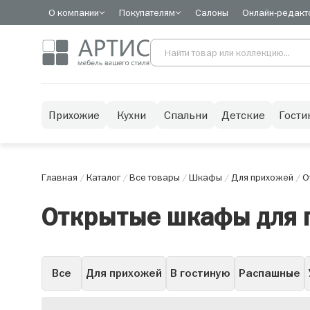
О компании
Покупателям
Салоны
Онлайн-редакт
Прихожие
Кухни
Спальни
Детские
Гости
Главная
/
Каталог
/
Все товары
/
Шкафы
/
Для прихожей
/
О
Открытые шкафы для 
Все
Для прихожей
В гостиную
Распашные
Горки
Со стеклом
С зеркалом
С ящиками