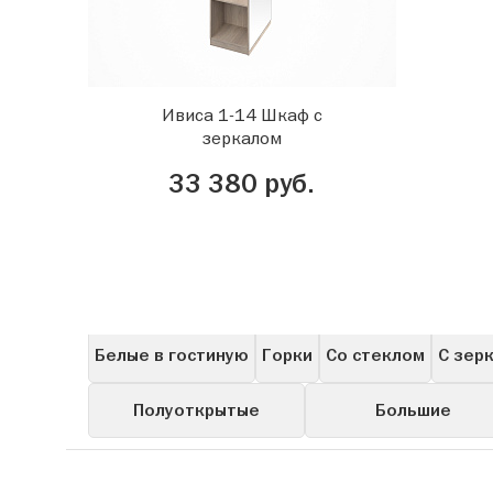
Ивиса 1-14 Шкаф с
зеркалом
33 380 руб.
Все
Для прихожей
В гостиную
Расп
Белые в гостиную
Горки
Со стеклом
С зер
Полуоткрытые
Большие