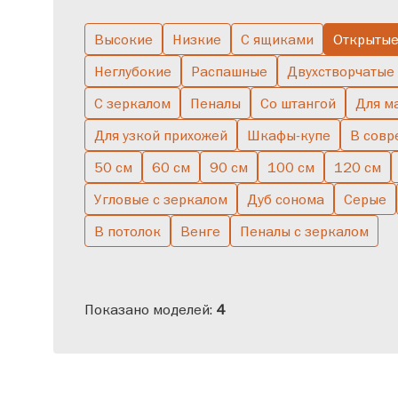
Высокие
Низкие
С ящиками
Открыты
Большие
Двухствор
Неглубокие
Распашные
Двухстворчатые
С зеркалом
Пеналы
Со штангой
Для м
Для узкой прихожей
Шкафы-купе
В совр
50 см
60 см
90 см
100 см
120 см
Угловые с зеркалом
Дуб сонома
Серые
В потолок
Венге
Пеналы с зеркалом
Показано моделей:
4