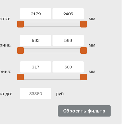
одверные
Со штангой
ота:
мм
рина:
мм
бина:
мм
а до:
руб.
Сбросить фильтр