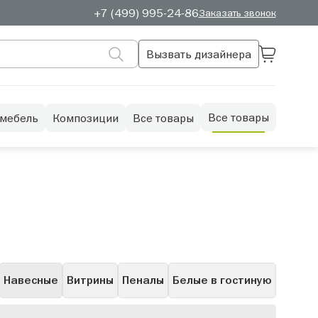
+7 (499) 995-24-86
Заказать звонок
Вызвать дизайнера
Все товары
 мебель
Композиции
Все товары
Навесные
Витрины
Пеналы
Белые в гостиную
рые
С полками
Скандинавские
Полуоткрытые