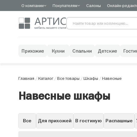
О компании
Покупателям
Салоны
Онлайн-редакт
Прихожие
Кухни
Спальни
Детские
Гости
Главная
/
Каталог
/
Все товары
/
Шкафы
/
Навесные
Навесные шкафы
Все
Для прихожей
В гостиную
Распашные
Горки
Со стеклом
С зеркалом
С ящиками