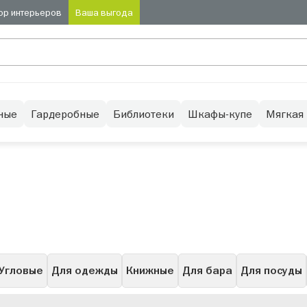
ор интерьеров
Ваша выгода
ные
Гардеробные
Библиотеки
Шкафы-купе
Мягкая
Угловые
Для одежды
Книжные
Для бара
Для посуды
Низкие
Буфет
Узкие
Высокие
С подсветкой
Се