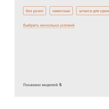
без ручек
навесные
штанга для оде
Большие
Двухствор
Выбрать несколько условий
Показано моделей:
5