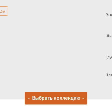
жды
чатые
В спальню
Одн
Выс
Ши
Глу
Цен
Выбрать коллекцию