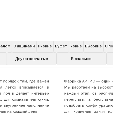
ашные
Угловые
Для одежды
Книжные
Для бара
калом
С ящиками
Низкие
Буфет
Узкие
Высокие
С п
Двухстворчатые
В спальню
 порядок там, где важен
Фабрика АРТИС — один из
я легко вписывается в
Мы работаем на высокот
т пол и делает интерьер
каждый этап, от распил
ф для комнаты или кухни,
переплаты, а бесплатн
 и внутреннее наполнение
подобрать конфигурацию
ения на каждый день
для хранения занял ид