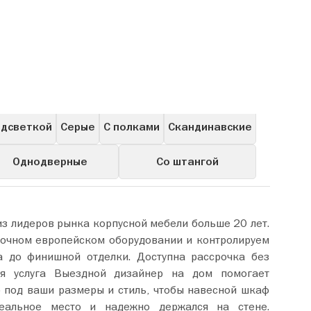
Для посуды
Навесные
Витрины
Пеналы
одсветкой
Серые
С полками
Скандинавские
Однодверные
Со штангой
 лидеров рынка корпусной мебели больше 20 лет.
очном европейском оборудовании и контролируем
а до финишной отделки. Доступна рассрочка без
ая услуга Выездной дизайнер на дом помогает
 под ваши размеры и стиль, чтобы навесной шкаф
еальное место и надежно держался на стене.