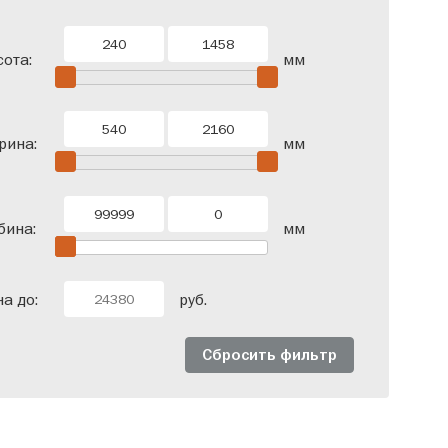
одверные
Со штангой
ота:
мм
рина:
мм
бина:
мм
а до:
руб.
Сбросить фильтр