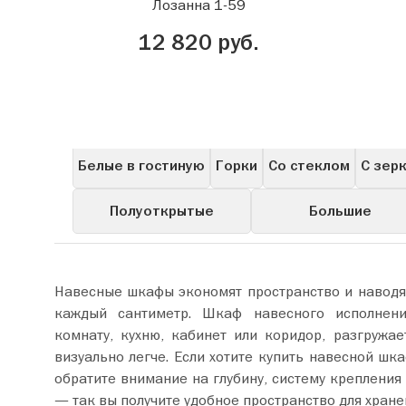
Лозанна 1-59
12 820 руб.
Все
Для прихожей
В гостиную
Расп
Белые в гостиную
Горки
Со стеклом
С зер
Полуоткрытые
Большие
Навесные шкафы экономят пространство и наводят
каждый сантиметр. Шкаф навесного исполнени
комнату, кухню, кабинет или коридор, разгружае
визуально легче. Если хотите купить навесной шка
обратите внимание на глубину, систему крепления
— так вы получите удобное пространство для хран