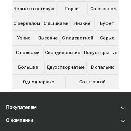
Белые в гостиную
Горки
Со стеклом
С зеркалом
С ящиками
Низкие
Буфет
Узкие
Высокие
С подсветкой
Серые
С полками
Скандинавские
Полуоткрытые
Большие
Двухстворчатые
В спальню
Однодверные
Со штангой
Покупателям
О компании