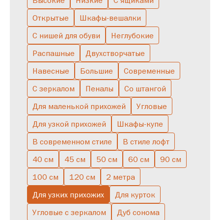
Высокие
Низкие
С ящиками
Открытые
Шкафы-вешалки
С зеркалом
С ящиками
Низкие
Буфет
Узкие
Высокие
С нишей для обуви
Неглубокие
С подсветкой
Серые
С полками
Скандинавские
Распашные
Двухстворчатые
Полуоткрытые
Большие
Двухстворчатые
В спальню
Навесные
Большие
Современные
Однодверные
Со штангой
С зеркалом
Пеналы
Со штангой
Для маленькой прихожей
Угловые
Для узкой прихожей
Шкафы-купе
В современном стиле
В стиле лофт
40 см
45 см
50 см
60 см
90 см
100 см
120 см
2 метра
Для узких прихожих
Для курток
Угловые с зеркалом
Дуб сонома