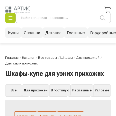
Кухни
Спальни
Детские
Гостиные
Гардеробные
Главная
/
Каталог
/
Все товары
/
Шкафы
/
Для прихожей
/
Для узких прихожих
Шкафы-купе для узких прихожих
Все
Для прихожей
В гостиную
Распашные
Угловые
Для одежды
Книжные
Для бара
Для посуды
Навесные
Витрины
Пеналы
Белые в гостиную
Горки
Со стеклом