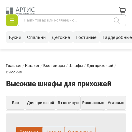
Кухни
Спальни
Детские
Гостиные
Гардеробные
Главная
/
Каталог
/
Все товары
/
Шкафы
/
Для прихожей
/
Высокие
Высокие шкафы для прихожей
Все
Для прихожей
В гостиную
Распашные
Угловые
Для одежды
Книжные
Для бара
Для посуды
Навесные
Витрины
Пеналы
Белые в гостиную
Горки
Со стеклом