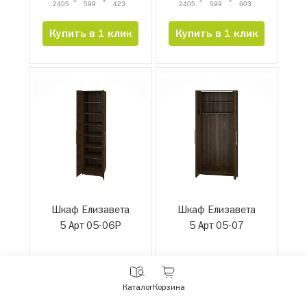
2405
599
423
2405
599
603
Купить в 1 клик
Купить в 1 клик
Шкаф Елизавета
Шкаф Елизавета
5 Арт 05-06Р
5 Арт 05-07
39 120 руб.
55 330 руб.
С
Каталог
Корзина