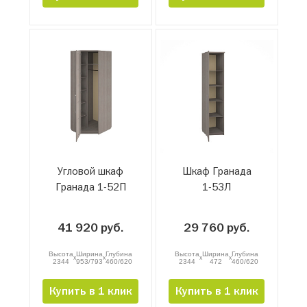
Угловой шкаф
Шкаф Гранада
Гранада 1-52П
1-53Л
41 920 руб.
29 760 руб.
Высота
Ширина
Глубина
Высота
Ширина
Глубина
x
x
x
x
2344
953/793
460/620
2344
472
460/620
Купить в 1 клик
Купить в 1 клик