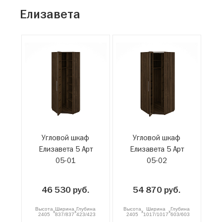
Елизавета
Угловой шкаф
Угловой шкаф
Елизавета 5 Арт
Елизавета 5 Арт
05-01
05-02
46 530 руб.
54 870 руб.
Высота
Ширина
Глубина
Высота
Ширина
Глубина
x
x
x
x
2405
837/837
423/423
2405
1017/1017
603/603