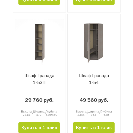
Шкаф Гранада
Шкаф Гранада
1-53П
1-54
29 760 руб.
49 560 руб.
Высота
Ширина
Глубина
Высота
Ширина
Глубина
x
x
x
x
2344
472
620/460
2344
953
620
Купить в 1 клик
Купить в 1 клик