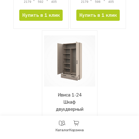
2179
592
405
2179
598
405
Купить в 1 клик
Купить в 1 клик
Ивиса 1-24
Шкаф
двухдверный
49 480 руб.
С
Каталог
Корзина