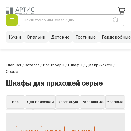
Кухни
Спальни
Детские
Гостиные
Гардеробные
Главная
/
Каталог
/
Все товары
/
Шкафы
/
Для прихожей
/
Серые
Шкафы для прихожей серые
Все
Для прихожей
В гостиную
Распашные
Угловые
Для одежды
Книжные
Для бара
Для посуды
Навесные
Витрины
Пеналы
Белые в гостиную
Горки
Со стеклом