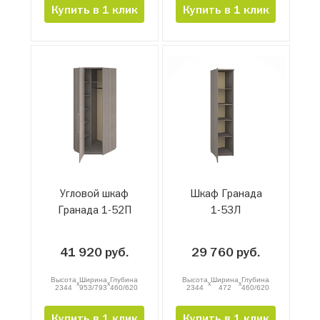
Купить в 1 клик
Купить в 1 клик
Угловой шкаф
Шкаф Гранада
Гранада 1-52П
1-53Л
41 920 руб.
29 760 руб.
Высота
Ширина
Глубина
Высота
Ширина
Глубина
x
x
x
x
2344
953/793
460/620
2344
472
460/620
Купить в 1 клик
Купить в 1 клик