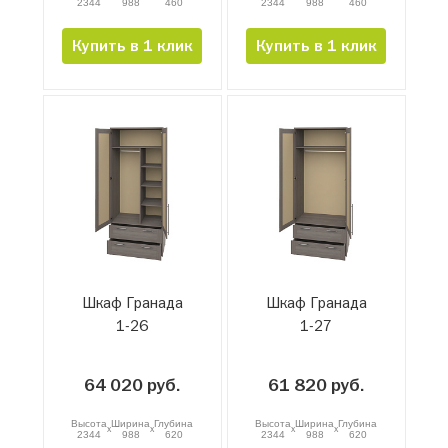
2344
988
460
2344
988
460
Купить в 1 клик
Купить в 1 клик
Шкаф Гранада
Шкаф Гранада
1-26
1-27
64 020 руб.
61 820 руб.
Высота
Ширина
Глубина
Высота
Ширина
Глубина
x
x
x
x
2344
988
620
2344
988
620