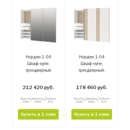
Норден 1-04
Норден 1-04
Шкаф-купе,
Шкаф-купе,
трехдверный
трехдверный,
зеркальный,
сонома-бьянко
сонома-белый
212 420 руб.
178 460 руб.
Высота
Ширина
Глубина
Высота
Ширина
Глубина
x
x
x
x
2350
2692
670
2350
2692
670
Купить в 1 клик
Купить в 1 клик
Все
Для прихожей
В гостиную
Распашные