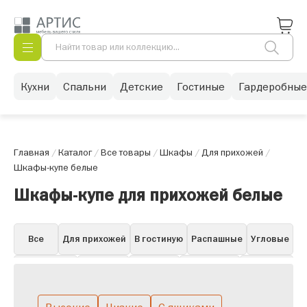
Кухни
Спальни
Детские
Гостиные
Гардеробные
Главная
/
Каталог
/
Все товары
/
Шкафы
/
Для прихожей
/
Шкафы-купе белые
Шкафы-купе для прихожей белые
Все
Для прихожей
В гостиную
Распашные
Угловые
Для одежды
Книжные
Для бара
Для посуды
Навесные
Витрины
Пеналы
Белые в гостиную
Горки
Со стеклом