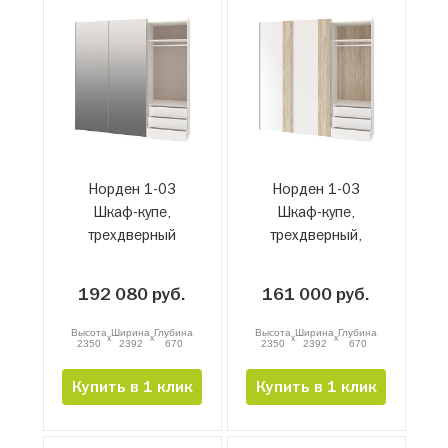
Норден 1-03
Норден 1-03
Шкаф-купе,
Шкаф-купе,
трехдверный
трехдверный,
зеркальный,
белый, сонома
белый-сонома
192 080 руб.
161 000 руб.
Высота
Ширина
Глубина
Высота
Ширина
Глубина
x
x
x
x
2350
2392
670
2350
2392
670
Купить в 1 клик
Купить в 1 клик