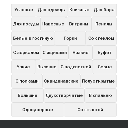
Угловые
Для одежды
Книжные
Для бара
Для посуды
Навесные
Витрины
Пеналы
Белые в гостиную
Горки
Со стеклом
С зеркалом
С ящиками
Низкие
Буфет
Узкие
Высокие
С подсветкой
Серые
С полками
Скандинавские
Полуоткрытые
Большие
Двухстворчатые
В спальню
Однодверные
Со штангой