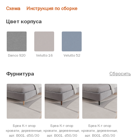
Схема
Инструкция по сборке
Цвет корпуса
Danco 920
Velutto 16
Velutto 52
Фурнитура
Сбросить
Бреа К-т опор
Бреа К-т опор
Бреа К-т опор
кровати, деревянные,
кровати, деревянные,
кровати, деревянные,
арт. B001, d50/30
арт. B001, d50/30
арт. B001, d50/30