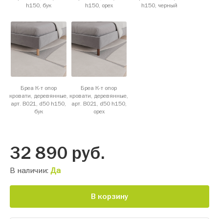
h150, бук
h150, орех
h150, черный
Бреа К-т опор
Бреа К-т опор
кровати, деревянные,
кровати, деревянные,
арт. B021, d50 h150,
арт. B021, d50 h150,
бук
орех
32 890
руб.
В наличии:
Да
В корзину