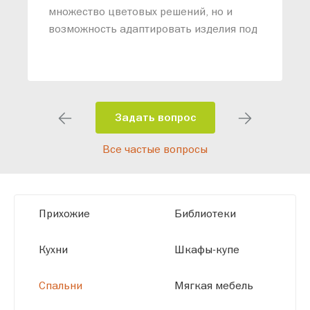
о
множество цветовых решений, но и
возможность адаптировать изделия под
ваши конкретные требования. Наши
специалисты помогут разработать
индивидуальный проект, учитывая
особенности планировки вашего
помещения и личные пожелания.
Задать вопрос
Благодаря современному
Все частые вопросы
высокотехнологичному оборудованию
мы можем производить мебель по
заданным параметрам, обеспечивая
высокое качество и точное соответствие
Прихожие
Библиотеки
размерам.
Кухни
Шкафы-купе
Спальни
Мягкая мебель