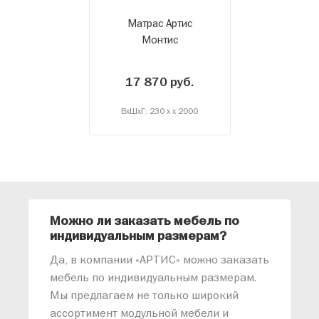
Матрас Артис
Монтис
17 870 руб.
ВxШxГ: 230 x x 2000
Можно ли заказать мебель по
О
индивидуальным размерам?
м
«
Да, в компании «АРТИС» можно заказать
М
мебель по индивидуальным размерам.
п
Мы предлагаем не только широкий
м
ассортимент модульной мебели и