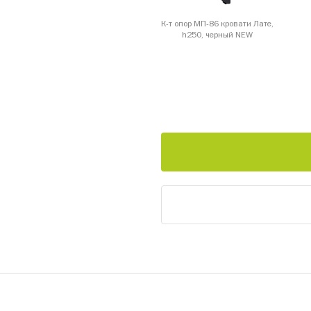
К-т опор МП-86 кровати Лате,
h250, черный NEW