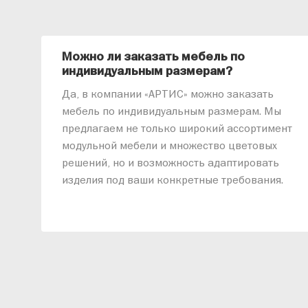
Можно ли заказать мебель по
индивидуальным размерам?
Да, в компании «АРТИС» можно заказать
мебель по индивидуальным размерам. Мы
предлагаем не только широкий ассортимент
модульной мебели и множество цветовых
решений, но и возможность адаптировать
изделия под ваши конкретные требования.
Наши специалисты помогут разработать
индивидуальный проект, учитывая
особенности планировки вашего
помещения и личные пожелания. Благодаря
современному высокотехнологичному
оборудованию мы можем производить
мебель по заданным параметрам,