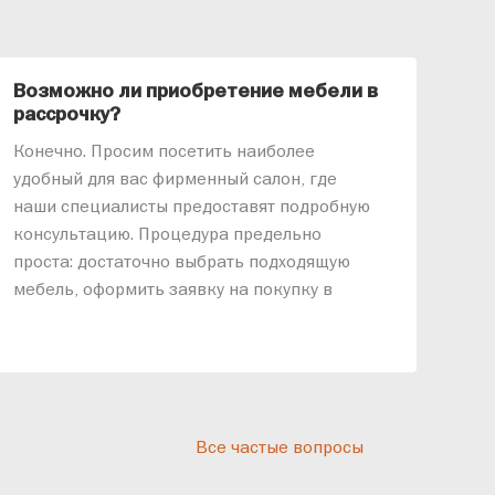
Возможно ли приобретение мебели в
Ка
рассрочку?
«АР
Конечно. Просим посетить наиболее
меб
удобный для вас фирменный салон, где
озв
наши специалисты предоставят подробную
ник
консультацию. Процедура предельно
так
проста: достаточно выбрать подходящую
спр
мебель, оформить заявку на покупку в
выс
рассрочку и подписать договор.
дос
реп
отн
раз
дис
Все частые вопросы
кот
«Ди