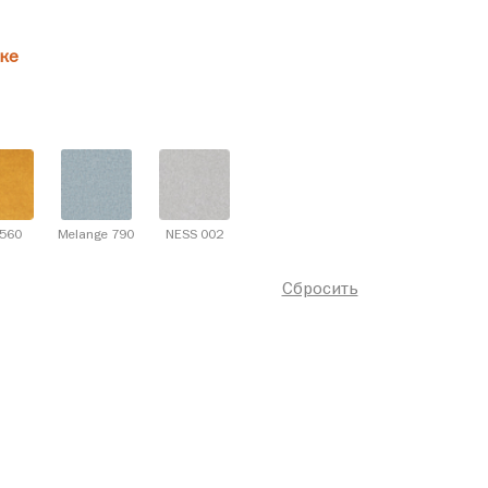
ке
 560
Melange 790
NESS 002
Сбросить