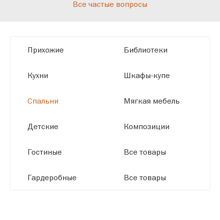
Все частые вопросы
высокотехнологичному оборудованию
мы можем производить мебель по
заданным параметрам, обеспечивая
высокое качество и точное соответствие
Прихожие
Библиотеки
размерам.
Кухни
Шкафы-купе
Спальни
Мягкая мебель
Детские
Композиции
Гостиные
Все товары
Гардеробные
Все товары