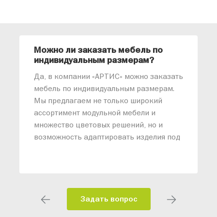
Можно ли заказать мебель по
О
индивидуальным размерам?
м
«
Да, в компании «АРТИС» можно заказать
М
мебель по индивидуальным размерам.
п
Мы предлагаем не только широкий
м
ассортимент модульной мебели и
о
множество цветовых решений, но и
возможность адаптировать изделия под
ваши конкретные требования. Наши
специалисты помогут разработать
индивидуальный проект, учитывая
особенности планировки вашего
помещения и личные пожелания.
Задать вопрос
Благодаря современному