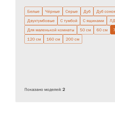
Белые
Чёрные
Серые
Дуб
Дуб соно
Двухтумбовые
С тумбой
С ящиками
Л
Для маленькой комнаты
50 см
60 см
120 см
160 см
200 см
Показано моделей:
2