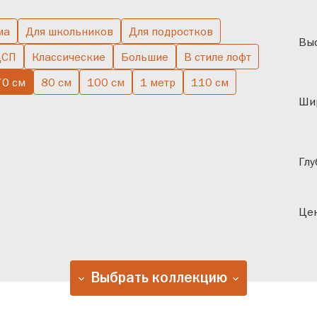
ма
Для школьников
Для подростков
Выс
ДСП
Классические
Большие
В стиле лофт
70 см
80 см
100 см
1 метр
110 см
Ши
Глу
Цен
Выбрать коллекцию