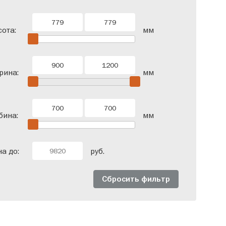
ота:
мм
рина:
мм
бина:
мм
а до:
руб.
Сбросить фильтр