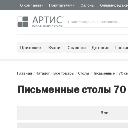
О компании
Покупателям
Салоны
Онлайн-редакт
Прихожие
Кухни
Спальни
Детские
Гости
Главная
/
Каталог
/
Все товары
/
Столы
/
Письменные
/
70 с
Письменные столы 70
Все