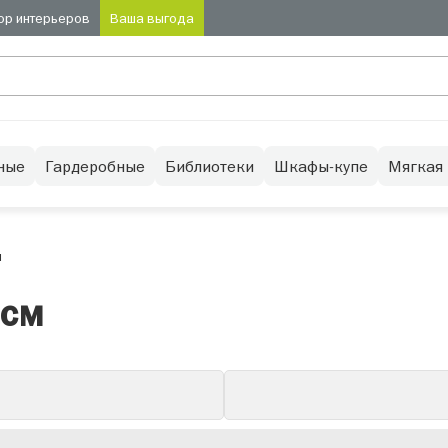
ор интерьеров
Ваша выгода
ные
Гардеробные
Библиотеки
Шкафы-купе
Мягкая
м
 см