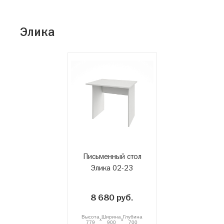
Элика
Письменный стол
Элика 02-23
8 680 руб.
Высота
Ширина
Глубина
x
x
779
900
700