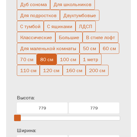
Дуб сонома
Для школьников
Для подростков
Двухтумбовые
С тумбой
С ящиками
ЛДСП
Классические
Большие
В стиле лофт
Для маленькой комнаты
50 см
60 см
70 см
80 см
100 см
1 метр
110 см
120 см
160 см
200 см
Высота:
Ширина: