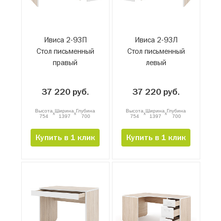
Ивиса 2-93П
Ивиса 2-93Л
Стол письменный
Стол письменный
правый
левый
37 220 руб.
37 220 руб.
Высота
Ширина
Глубина
Высота
Ширина
Глубина
x
x
x
x
754
1397
700
754
1397
700
Купить в 1 клик
Купить в 1 клик