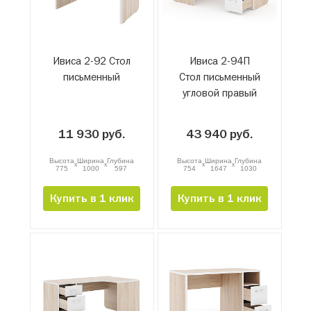
Ивиса 2-92 Стол
Ивиса 2-94П
письменный
Стол письменный
угловой правый
11 930 руб.
43 940 руб.
Высота
Ширина
Глубина
Высота
Ширина
Глубина
x
x
x
x
775
1000
597
754
1647
1030
Купить в 1 клик
Купить в 1 клик