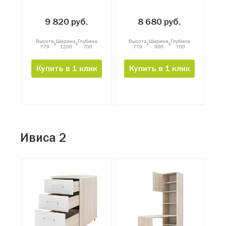
9 820 руб.
8 680 руб.
Высота
Ширина
Глубина
Высота
Ширина
Глубина
x
x
x
x
779
1200
700
779
900
700
Купить в 1 клик
Купить в 1 клик
Ивиса 2