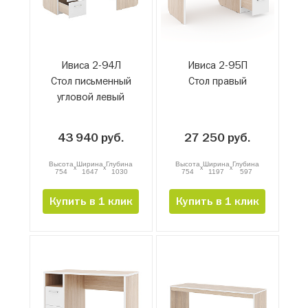
Ивиса 2-94Л
Ивиса 2-95П
Стол письменный
Стол правый
угловой левый
43 940 руб.
27 250 руб.
Высота
Ширина
Глубина
Высота
Ширина
Глубина
x
x
x
x
754
1647
1030
754
1197
597
Купить в 1 клик
Купить в 1 клик