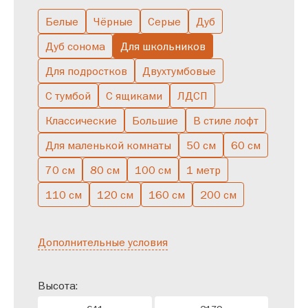
Белые
Чёрные
Серые
Дуб
Дуб сонома
Для школьников
Для подростков
Двухтумбовые
С тумбой
С ящиками
ЛДСП
Классические
Большие
В стиле лофт
Для маленькой комнаты
50 см
60 см
70 см
80 см
100 см
1 метр
110 см
120 см
160 см
200 см
Дополнительные условия
Высота: