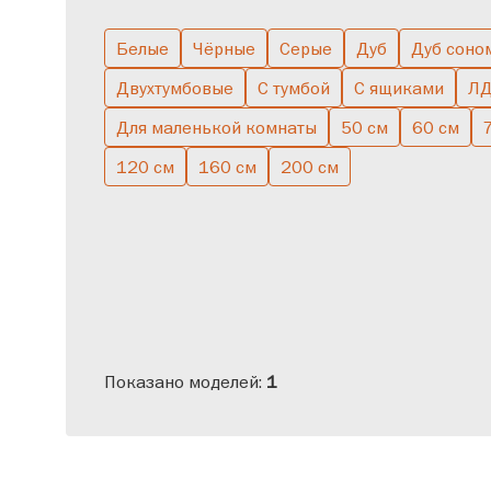
Белые
Чёрные
Серые
Дуб
Дуб соно
Двухтумбовые
С тумбой
С ящиками
Л
Для маленькой комнаты
50 см
60 см
120 см
160 см
200 см
Показано моделей:
1