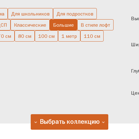
ма
Для школьников
Для подростков
Выс
ДСП
Классические
Большие
В стиле лофт
70 см
80 см
100 см
1 метр
110 см
Ши
Глу
Цен
Выбрать коллекцию