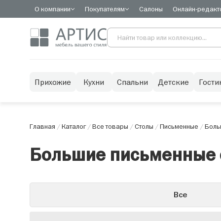
О компании
Покупателям
Салоны
Онлайн-редакт
Прихожие
Кухни
Спальни
Детские
Гости
Главная
/
Каталог
/
Все товары
/
Столы
/
Письменные
/
Боль
Большие письменные 
Все