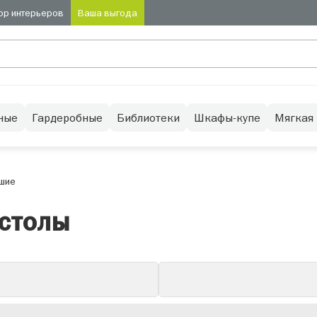
ор интерьеров
Ваша выгода
ные
Гардеробные
Библиотеки
Шкафы-купе
Мягкая
шие
столы