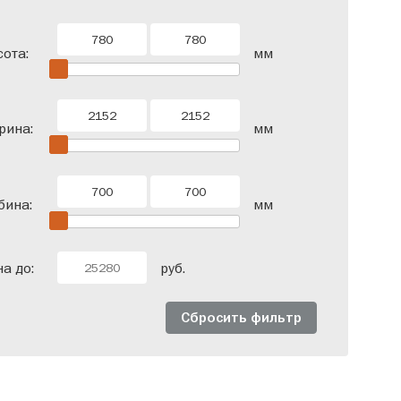
ота:
мм
рина:
мм
бина:
мм
а до:
руб.
Сбросить фильтр