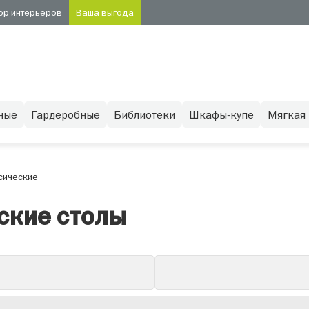
ор интерьеров
Ваша выгода
ные
Гардеробные
Библиотеки
Шкафы-купе
Мягкая
сические
ские столы