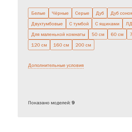
Белые
Чёрные
Серые
Дуб
Дуб соно
Двухтумбовые
С тумбой
С ящиками
Л
Для маленькой комнаты
50 см
60 см
120 см
160 см
200 см
Дополнительные условия
Показано моделей:
9