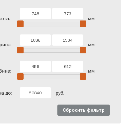
ота:
мм
рина:
мм
бина:
мм
а до:
руб.
Сбросить фильтр