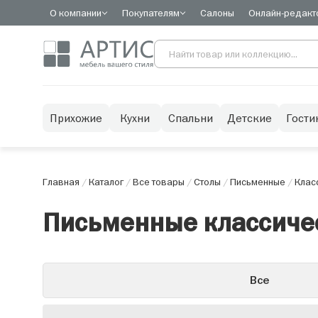
О компании
Покупателям
Салоны
Онлайн-редакт
Прихожие
Кухни
Спальни
Детские
Гости
Главная
/
Каталог
/
Все товары
/
Столы
/
Письменные
/
Клас
Письменные классиче
Все