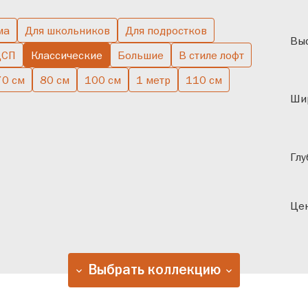
ма
Для школьников
Для подростков
Выс
ДСП
Классические
Большие
В стиле лофт
70 см
80 см
100 см
1 метр
110 см
Ши
Глу
Цен
Выбрать коллекцию