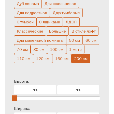
Дуб сонома
Для школьников
Для подростков
Двухтумбовые
С тумбой
С ящиками
ЛДСП
Классические
Большие
В стиле лофт
Для маленькой комнаты
50 см
60 см
70 см
80 см
100 см
1 метр
110 см
120 см
160 см
200 см
Высота:
Ширина: