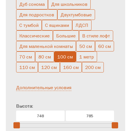
Дуб сонома
Для школьников
Для подростков
Двухтумбовые
С тумбой
С ящиками
ЛДСП
Классические
Большие
В стиле лофт
Для маленькой комнаты
50 см
60 см
70 см
80 см
100 см
1 метр
110 см
120 см
160 см
200 см
Дополнительные условия
Высота: