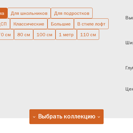
ма
Для школьников
Для подростков
Выс
ДСП
Классические
Большие
В стиле лофт
70 см
80 см
100 см
1 метр
110 см
Ши
Глу
Цен
Выбрать коллекцию