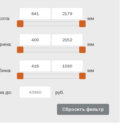
ота:
мм
рина:
мм
бина:
мм
а до:
руб.
Сбросить фильтр