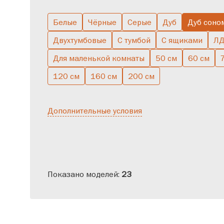
Белые
Чёрные
Серые
Дуб
Дуб соно
Двухтумбовые
С тумбой
С ящиками
Л
Для маленькой комнаты
50 см
60 см
120 см
160 см
200 см
Дополнительные условия
Показано моделей:
23