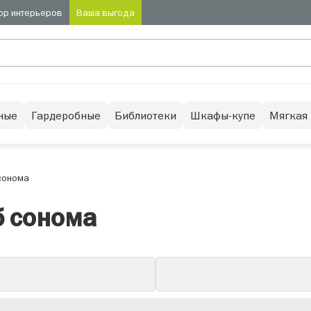
ор интерьеров
Ваша выгода
ные
Гардеробные
Библиотеки
Шкафы-купе
Мягкая
сонома
б сонома