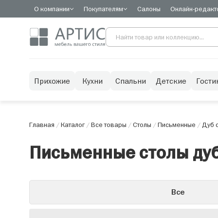
О компании
Покупателям
Салоны
Онлайн-редакт
Прихожие
Кухни
Спальни
Детские
Гости
Главная
/
Каталог
/
Все товары
/
Столы
/
Письменные
/
Дуб 
Письменные столы ду
Все