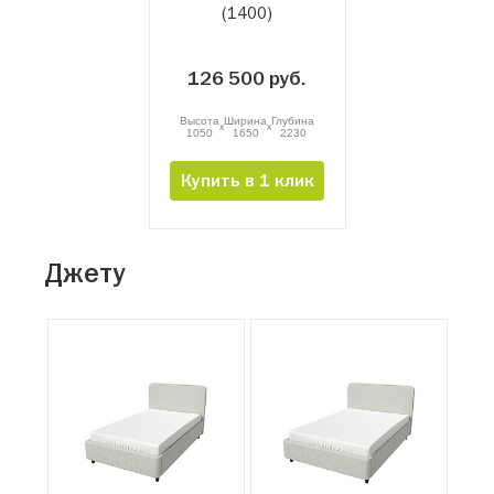
(1400)
126 500 руб.
Высота
Ширина
Глубина
x
x
1050
1650
2230
Купить в 1 клик
Джету