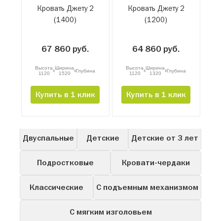
Кровать Джету 2
Кровать Джету 2
(1400)
(1200)
67 860 руб.
64 860 руб.
Высота
Ширина
Высота
Ширина
x
x
x
x
Глубина
Глубина
1120
1520
1120
1320
Купить в 1 клик
Купить в 1 клик
Все
Односпальные
Полутороспальные
Двуспальные
Детские
Детские от 3 лет
Подростковые
Кровати-чердаки
Классические
С подъемным механизмом
С мягким изголовьем