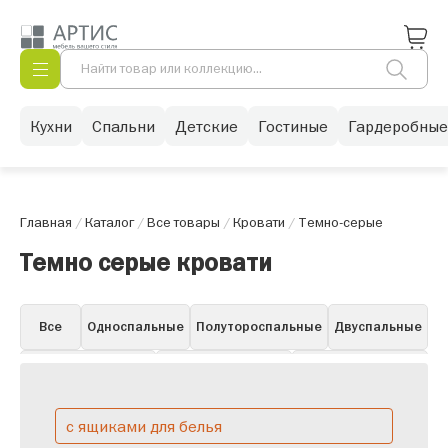
Кухни
Спальни
Детские
Гостиные
Гардеробные
Главная
/
Каталог
/
Все товары
/
Кровати
/
Темно-серые
Темно серые кровати
Все
Односпальные
Полутороспальные
Двуспальные
Детские
Детские от 3 лет
Подростковые
Кровати-чердаки
Классические
с ящиками для белья