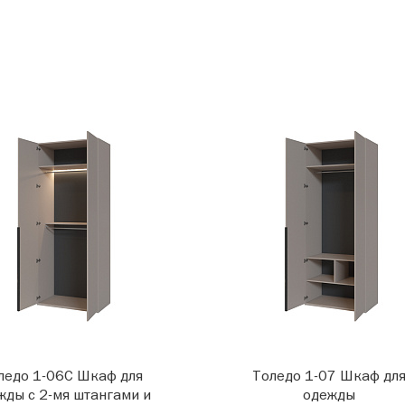
ледо 1-06С Шкаф для
Толедо 1-07 Шкаф дл
жды с 2-мя штангами и
одежды