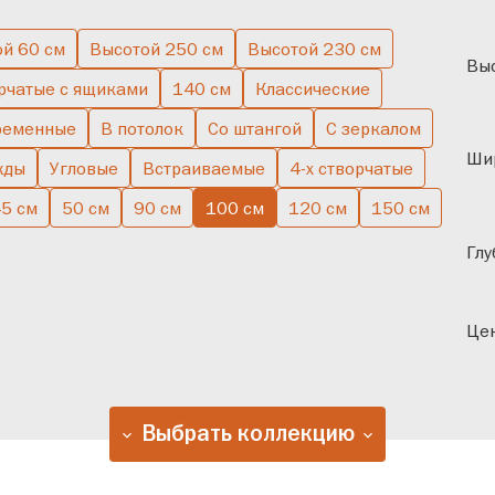
ой 60 см
Высотой 250 см
Высотой 230 см
чатые
В спальню
Одн
Выс
рчатые с ящиками
140 см
Классические
ременные
В потолок
Со штангой
С зеркалом
Ши
жды
Угловые
Встраиваемые
4-х створчатые
5 см
50 см
90 см
100 см
120 см
150 см
Глу
Цен
Выбрать коллекцию