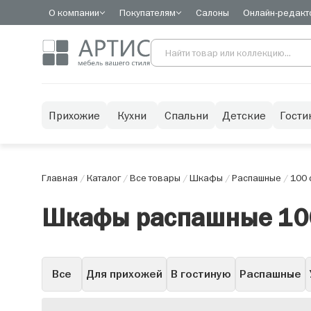
О компании
Покупателям
Салоны
Онлайн-редакт
Прихожие
Кухни
Спальни
Детские
Гости
Главная
/
Каталог
/
Все товары
/
Шкафы
/
Распашные
/
100 
Шкафы распашные 10
Все
Для прихожей
В гостиную
Распашные
Горки
Со стеклом
С зеркалом
С ящиками