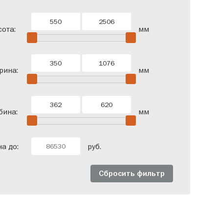
одверные
Со штангой
ота:
мм
рина:
мм
бина:
мм
а до:
руб.
Сбросить фильтр