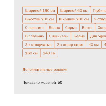
Шириной 180 см
Шириной 60 см
Глубин
Большие
Двухствор
Высотой 200 см
Шириной 200 см
2-ство
С полками
Белые
Серые
Венге
Сов
В спальню
С ящиками
Белые
Для оде
3-х створчатые
2-х створчатые
40 см
4
160 см
240 см
Дополнительные условия
Показано моделей:
50