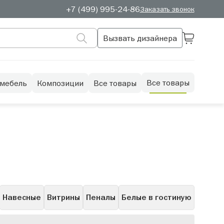
+7 (499) 995-24-86
Заказать звонок
Вызвать дизайнера
Все товары
 мебель
Композиции
Все товары
Навесные
Витрины
Пеналы
Белые в гостиную
рые
С полками
Скандинавские
Полуоткрытые