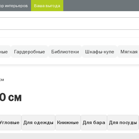
ор интерьеров
Ваша выгода
ные
Гардеробные
Библиотеки
Шкафы-купе
Мягкая
см
0 см
Угловые
Для одежды
Книжные
Для бара
Для посуды
Низкие
Буфет
Узкие
Высокие
С подсветкой
Се