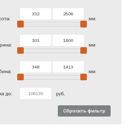
одверные
Со штангой
ота:
мм
рина:
мм
бина:
мм
а до:
руб.
Сбросить фильтр