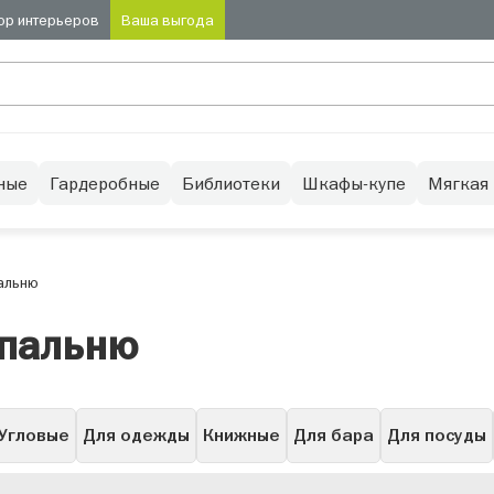
ор интерьеров
Ваша выгода
ные
Гардеробные
Библиотеки
Шкафы-купе
Мягкая
альню
спальню
Угловые
Для одежды
Книжные
Для бара
Для посуды
Низкие
Буфет
Узкие
Высокие
С подсветкой
Се