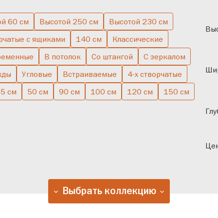
ой 60 см
Высотой 250 см
Высотой 230 см
чатые
В спальню
Одн
Выс
рчатые с ящиками
140 см
Классические
ременные
В потолок
Со штангой
С зеркалом
Ши
жды
Угловые
Встраиваемые
4-х створчатые
5 см
50 см
90 см
100 см
120 см
150 см
Глу
Цен
Выбрать коллекцию