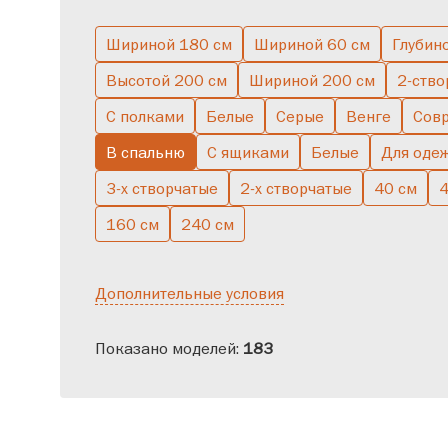
Шириной 180 см
Шириной 60 см
Глубин
Большие
Двухствор
Высотой 200 см
Шириной 200 см
2-ство
С полками
Белые
Серые
Венге
Сов
В спальню
С ящиками
Белые
Для оде
3-х створчатые
2-х створчатые
40 см
4
160 см
240 см
Дополнительные условия
Показано моделей:
183