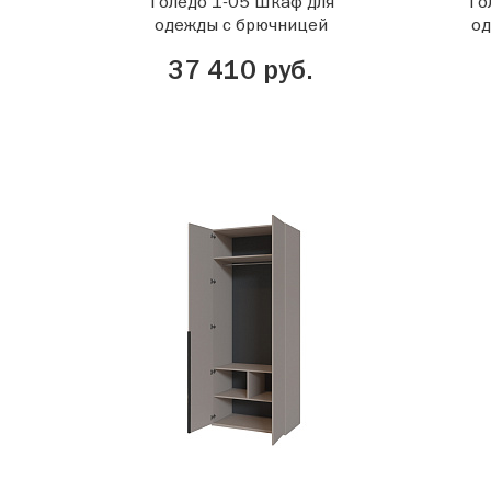
Толедо 1-05 Шкаф для
То
одежды с брючницей
од
37 410 руб.