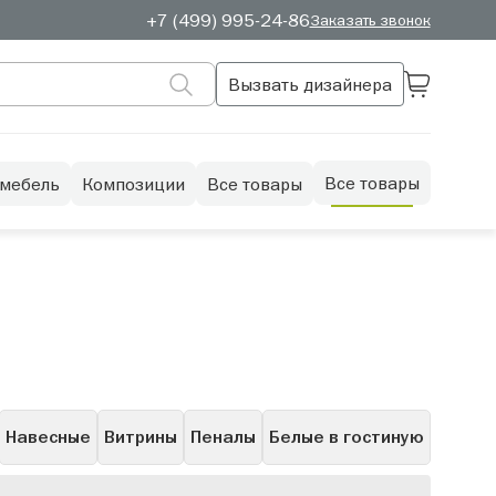
+7 (499) 995-24-86
Заказать звонок
Вызвать дизайнера
Все товары
 мебель
Композиции
Все товары
Навесные
Витрины
Пеналы
Белые в гостиную
рые
С полками
Скандинавские
Полуоткрытые