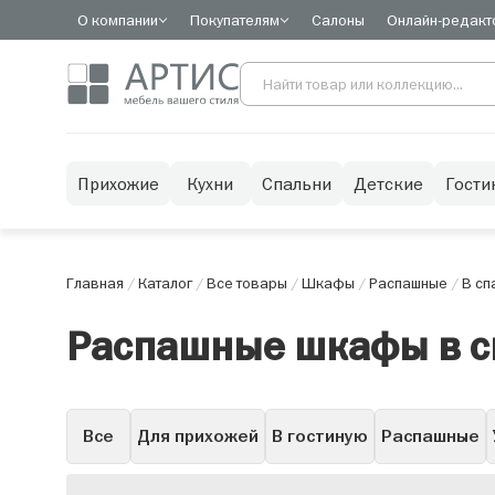
О компании
Покупателям
Салоны
Онлайн-редакт
Прихожие
Кухни
Спальни
Детские
Гости
Главная
/
Каталог
/
Все товары
/
Шкафы
/
Распашные
/
В сп
Распашные шкафы в 
Все
Для прихожей
В гостиную
Распашные
Горки
Со стеклом
С зеркалом
С ящиками