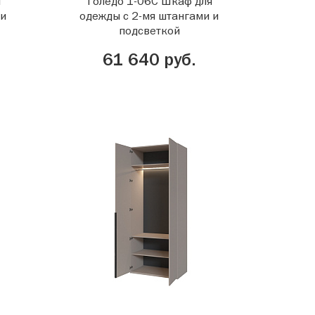
я
Толедо 1-06С Шкаф для
ми
одежды с 2-мя штангами и
подсветкой
61 640 руб.