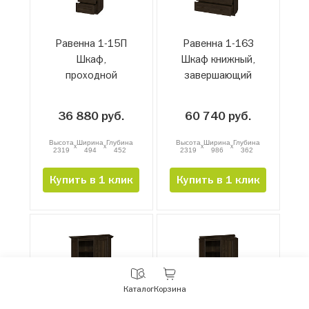
Равенна 1-15П
Равенна 1-16З
Шкаф,
Шкаф книжный,
проходной
завершающий
36 880 руб.
60 740 руб.
Высота
Ширина
Глубина
Высота
Ширина
Глубина
x
x
x
x
2319
494
452
2319
986
362
Купить в 1 клик
Купить в 1 клик
С
Каталог
Корзина