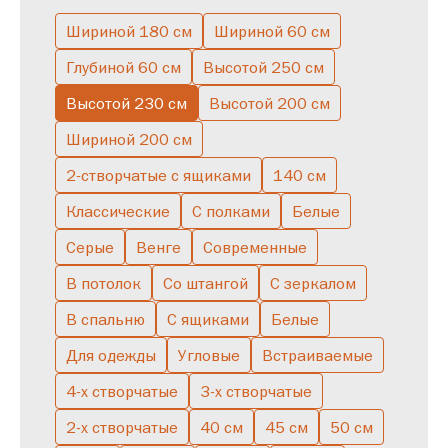
Витрины
Пеналы
Белые в гостиную
Горки
Со стеклом
Шириной 180 см
Шириной 60 см
Глубиной 60 см
Высотой 250 см
С зеркалом
С ящиками
Низкие
Буфет
Узкие
Высокие
Высотой 230 см
Высотой 200 см
С подсветкой
Серые
С полками
Скандинавские
Шириной 200 см
Полуоткрытые
Большие
Двухстворчатые
В спальню
2-створчатые с ящиками
140 см
Однодверные
Со штангой
Классические
С полками
Белые
Серые
Венге
Современные
В потолок
Со штангой
С зеркалом
В спальню
С ящиками
Белые
Для одежды
Угловые
Встраиваемые
4-х створчатые
3-х створчатые
2-х створчатые
40 см
45 см
50 см