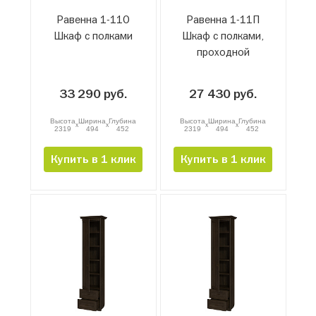
Равенна 1-11О
Равенна 1-11П
Шкаф с полками
Шкаф с полками,
проходной
33 290 руб.
27 430 руб.
Высота
Ширина
Глубина
Высота
Ширина
Глубина
x
x
x
x
2319
494
452
2319
494
452
Купить в 1 клик
Купить в 1 клик