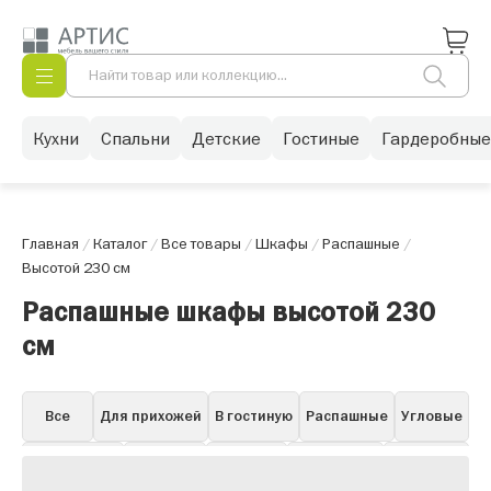
Кухни
Спальни
Детские
Гостиные
Гардеробные
Главная
/
Каталог
/
Все товары
/
Шкафы
/
Распашные
/
Высотой 230 см
Распашные шкафы высотой 230
см
Все
Для прихожей
В гостиную
Распашные
Угловые
Для одежды
Книжные
Для бара
Для посуды
Навесные