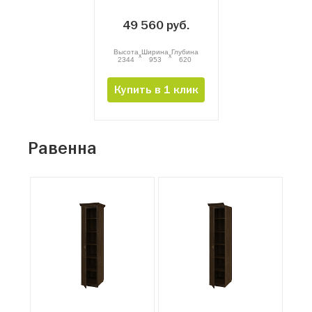
49 560 руб.
Высота
Ширина
Глубина
x
x
2344
953
620
Купить в 1 клик
Равенна