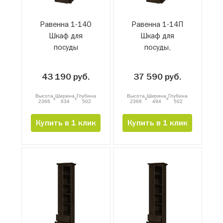
Равенна 1-14О
Равенна 1-14П
Шкаф для
Шкаф для
посуды
посуды,
проходной
43 190 руб.
37 590 руб.
Высота
Ширина
Глубина
Высота
Ширина
Глубина
x
x
x
x
2366
634
502
2366
494
502
Купить в 1 клик
Купить в 1 клик