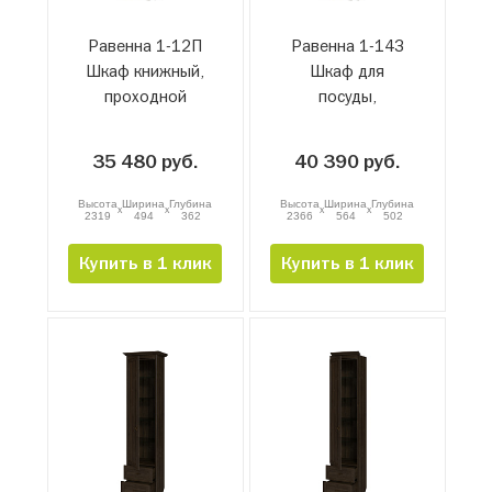
Равенна 1-12П
Равенна 1-14З
Шкаф книжный,
Шкаф для
проходной
посуды,
завершающий
35 480 руб.
40 390 руб.
Высота
Ширина
Глубина
Высота
Ширина
Глубина
x
x
x
x
2319
494
362
2366
564
502
Купить в 1 клик
Купить в 1 клик