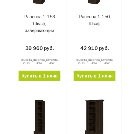
Равенна 1-15З
Равенна 1-15О
Шкаф,
Шкаф
завершающий
39 960 руб.
42 910 руб.
Высота
Ширина
Глубина
Высота
Ширина
Глубина
x
x
x
x
2319
494
452
2319
494
452
Купить в 1 клик
Купить в 1 клик