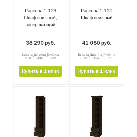
Равенна 1-12З
Равенна 1-12О
Шкаф книжный,
Шкаф книжный
завершающий
38 290 руб.
41 080 руб.
Высота
Ширина
Глубина
Высота
Ширина
Глубина
x
x
x
x
2319
494
362
2319
494
362
Купить в 1 клик
Купить в 1 клик