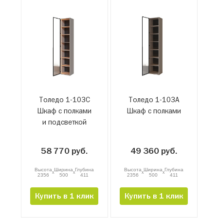
Толедо 1-103С
Толедо 1-103А
Шкаф с полками
Шкаф с полками
и подсветкой
58 770 руб.
49 360 руб.
Высота
Ширина
Глубина
Высота
Ширина
Глубина
x
x
x
x
2356
500
411
2356
500
411
Купить в 1 клик
Купить в 1 клик