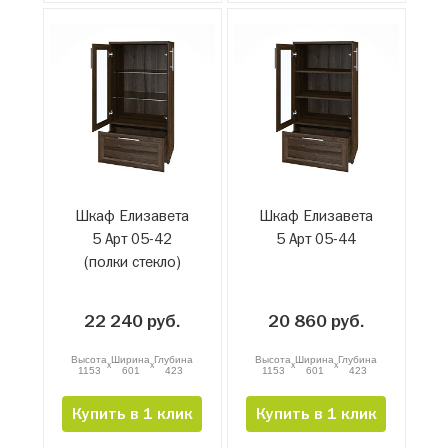
Шкаф Елизавета
Шкаф Елизавета
5 Арт 05-42
5 Арт 05-44
(полки стекло)
22 240 руб.
20 860 руб.
Высота
Ширина
Глубина
Высота
Ширина
Глубина
x
x
x
x
1153
601
423
1153
601
423
Купить в 1 клик
Купить в 1 клик