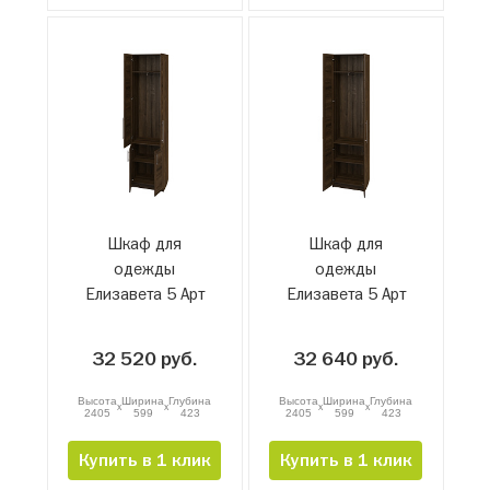
Шкаф для
Шкаф для
одежды
одежды
Елизавета 5 Арт
Елизавета 5 Арт
05-51Р.3
05-51Р.2
32 520 руб.
32 640 руб.
Высота
Ширина
Глубина
Высота
Ширина
Глубина
x
x
x
x
2405
599
423
2405
599
423
Купить в 1 клик
Купить в 1 клик