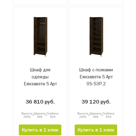
Шкаф для
Шкаф с полками
одежды
Елизавета 5 Арт
Елизавета 5 Арт
05-53Р.2
05-52Р.2
36 810 руб.
39 120 руб.
Высота
Ширина
Глубина
Высота
Ширина
Глубина
x
x
x
x
2405
599
603
2405
599
603
Купить в 1 клик
Купить в 1 клик