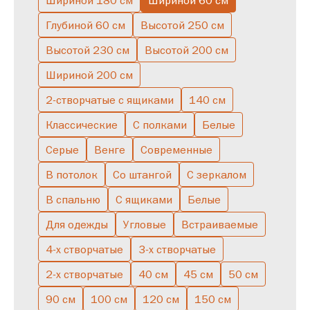
Шириной 180 см
Шириной 60 см
Глубиной 60 см
Высотой 250 см
С зеркалом
С ящиками
Низкие
Буфет
Узкие
Высокие
Высотой 230 см
Высотой 200 см
С подсветкой
Серые
С полками
Скандинавские
Шириной 200 см
Полуоткрытые
Большие
Двухстворчатые
В спальню
2-створчатые с ящиками
140 см
Однодверные
Со штангой
Классические
С полками
Белые
Серые
Венге
Современные
В потолок
Со штангой
С зеркалом
В спальню
С ящиками
Белые
Для одежды
Угловые
Встраиваемые
4-х створчатые
3-х створчатые
2-х створчатые
40 см
45 см
50 см
90 см
100 см
120 см
150 см