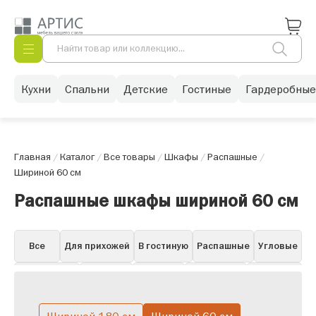
Кухни
Спальни
Детские
Гостиные
Гардеробные
Главная
/
Каталог
/
Все товары
/
Шкафы
/
Распашные
/
Шириной 60 см
Распашные шкафы шириной 60 см
Все
Для прихожей
В гостиную
Распашные
Угловые
Для одежды
Книжные
Для бара
Для посуды
Навесные
Витрины
Пеналы
Белые в гостиную
Горки
Со стеклом