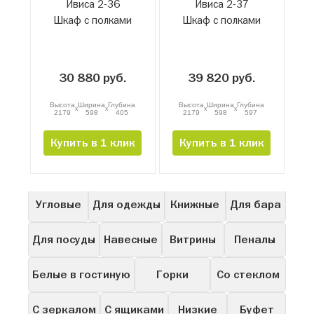
Ивиса 2-36
Ивиса 2-37
Шкаф с полками
Шкаф с полками
30 880 руб.
39 820 руб.
Высота
Ширина
Глубина
Высота
Ширина
Глубина
x
x
x
x
2179
598
405
2179
598
597
Купить в 1 клик
Купить в 1 клик
Все
Для прихожей
В гостиную
Распашные
Угловые
Для одежды
Книжные
Для бара
Для посуды
Навесные
Витрины
Пеналы
Белые в гостиную
Горки
Со стеклом
С зеркалом
С ящиками
Низкие
Буфет