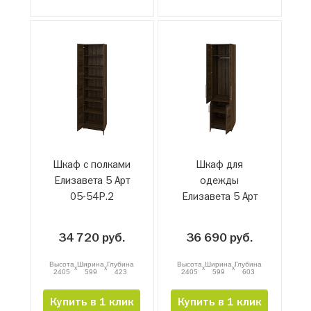
Шкаф с полками
Шкаф для
Елизавета 5 Арт
одежды
05-54Р.2
Елизавета 5 Арт
05-52Р.3
34 720 руб.
36 690 руб.
Высота
Ширина
Глубина
Высота
Ширина
Глубина
x
x
x
x
2405
599
423
2405
599
603
Купить в 1 клик
Купить в 1 клик