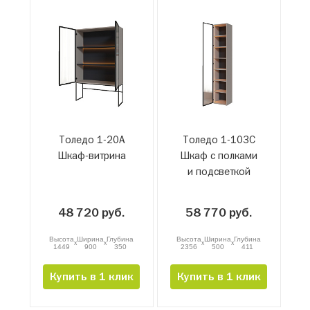
Толедо 1-20А
Толедо 1-103С
Шкаф-витрина
Шкаф с полками
и подсветкой
48 720 руб.
58 770 руб.
Высота
Ширина
Глубина
Высота
Ширина
Глубина
x
x
x
x
1449
900
350
2356
500
411
Купить в 1 клик
Купить в 1 клик