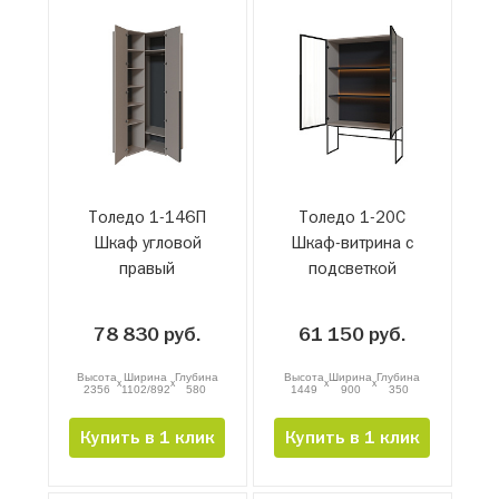
Толедо 1-146П
Толедо 1-20С
Шкаф угловой
Шкаф-витрина с
правый
подсветкой
78 830 руб.
61 150 руб.
Высота
Ширина
Глубина
Высота
Ширина
Глубина
x
x
x
x
2356
1102/892
580
1449
900
350
Купить в 1 клик
Купить в 1 клик