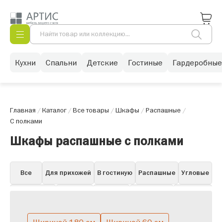
Кухни
Спальни
Детские
Гостиные
Гардеробные
Главная
/
Каталог
/
Все товары
/
Шкафы
/
Распашные
/
С полками
Шкафы распашные с полками
Все
Для прихожей
В гостиную
Распашные
Угловые
Для одежды
Книжные
Для бара
Для посуды
Навесные
Витрины
Пеналы
Белые в гостиную
Горки
Со стеклом