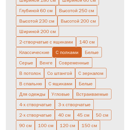
Шириной 180 см
Шириной 60 см
Глубиной 60 см
Высотой 250 см
С зеркалом
С ящиками
Низкие
Буфет
Узкие
Высокие
Высотой 230 см
Высотой 200 см
С подсветкой
Серые
С полками
Скандинавские
Шириной 200 см
Полуоткрытые
Большие
Двухстворчатые
В спальню
2-створчатые с ящиками
140 см
Однодверные
Со штангой
Классические
С полками
Белые
Серые
Венге
Современные
В потолок
Со штангой
С зеркалом
В спальню
С ящиками
Белые
Для одежды
Угловые
Встраиваемые
4-х створчатые
3-х створчатые
2-х створчатые
40 см
45 см
50 см
90 см
100 см
120 см
150 см