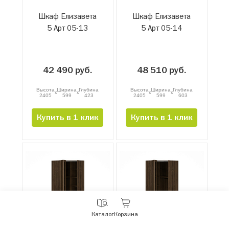
Шкаф Елизавета
Шкаф Елизавета
5 Арт 05-13
5 Арт 05-14
42 490 руб.
48 510 руб.
Высота
Ширина
Глубина
Высота
Ширина
Глубина
x
x
x
x
2405
599
423
2405
599
603
Купить в 1 клик
Купить в 1 клик
С
Каталог
Корзина