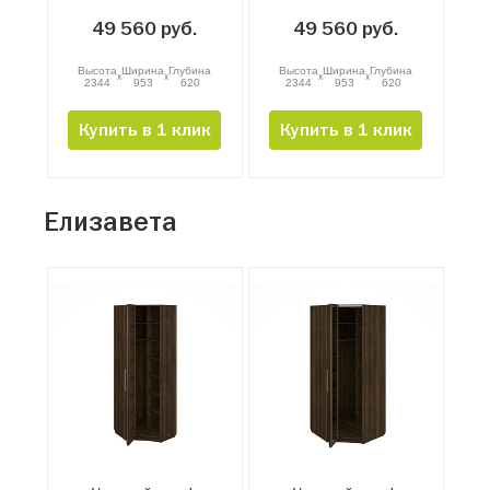
49 560 руб.
49 560 руб.
Высота
Ширина
Глубина
Высота
Ширина
Глубина
x
x
x
x
2344
953
620
2344
953
620
Купить в 1 клик
Купить в 1 клик
Елизавета