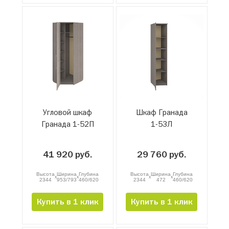
Угловой шкаф
Шкаф Гранада
Гранада 1-52П
1-53Л
41 920 руб.
29 760 руб.
Высота
Ширина
Глубина
Высота
Ширина
Глубина
x
x
x
x
2344
953/793
460/620
2344
472
460/620
Купить в 1 клик
Купить в 1 клик