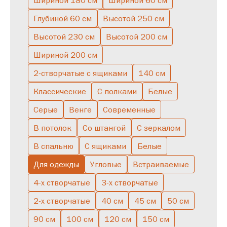
Шириной 180 см
Шириной 60 см
Глубиной 60 см
Высотой 250 см
С зеркалом
С ящиками
Низкие
Буфет
Узкие
Высокие
Высотой 230 см
Высотой 200 см
С подсветкой
Серые
С полками
Скандинавские
Шириной 200 см
Полуоткрытые
Большие
Двухстворчатые
В спальню
2-створчатые с ящиками
140 см
Однодверные
Со штангой
Классические
С полками
Белые
Серые
Венге
Современные
В потолок
Со штангой
С зеркалом
В спальню
С ящиками
Белые
Для одежды
Угловые
Встраиваемые
4-х створчатые
3-х створчатые
2-х створчатые
40 см
45 см
50 см
90 см
100 см
120 см
150 см