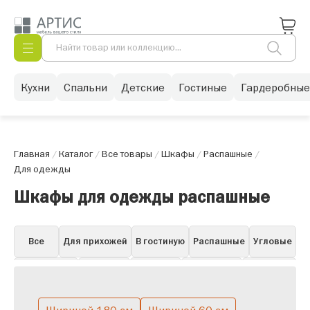
Кухни
Спальни
Детские
Гостиные
Гардеробные
Главная
/
Каталог
/
Все товары
/
Шкафы
/
Распашные
/
Для одежды
Шкафы для одежды распашные
Все
Для прихожей
В гостиную
Распашные
Угловые
Для одежды
Книжные
Для бара
Для посуды
Навесные
Витрины
Пеналы
Белые в гостиную
Горки
Со стеклом