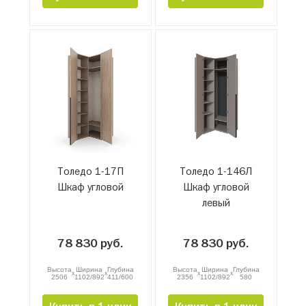
Толедо 1-17П
Толедо 1-146Л
Шкаф угловой
Шкаф угловой
левый
78 830 руб.
78 830 руб.
Высота
Ширина
Глубина
Высота
Ширина
Глубина
x
x
x
x
2506
1102/892
411/600
2356
1102/892
580