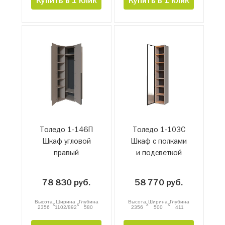
Купить в 1 клик
Купить в 1 клик
Толедо 1-146П
Толедо 1-103С
Шкаф угловой
Шкаф с полками
правый
и подсветкой
78 830 руб.
58 770 руб.
Высота
Ширина
Глубина
Высота
Ширина
Глубина
x
x
x
x
2356
1102/892
580
2356
500
411