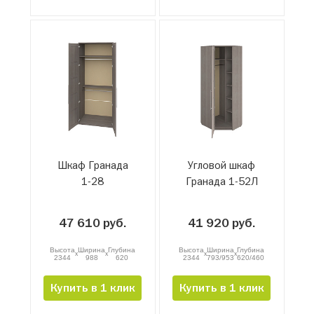
Шкаф Гранада
Угловой шкаф
1-28
Гранада 1-52Л
47 610 руб.
41 920 руб.
Высота
Ширина
Глубина
Высота
Ширина
Глубина
x
x
x
x
2344
988
620
2344
793/953
620/460
Купить в 1 клик
Купить в 1 клик