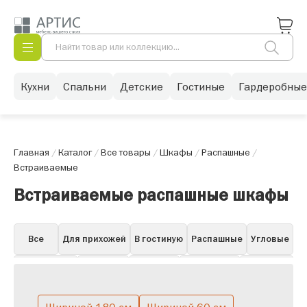
Кухни
Спальни
Детские
Гостиные
Гардеробные
Главная
/
Каталог
/
Все товары
/
Шкафы
/
Распашные
/
Встраиваемые
Встраиваемые распашные шкафы
Все
Для прихожей
В гостиную
Распашные
Угловые
Для одежды
Книжные
Для бара
Для посуды
Навесные
Витрины
Пеналы
Белые в гостиную
Горки
Со стеклом