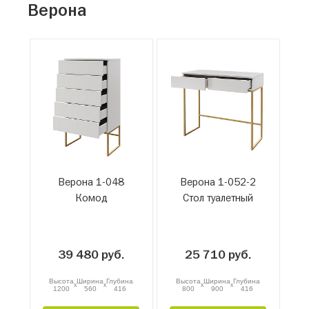
Верона
Верона 1-048
Верона 1-052-2
Комод
Стол туалетный
39 480 руб.
25 710 руб.
Высота
Ширина
Глубина
Высота
Ширина
Глубина
x
x
x
x
1200
560
416
800
900
416