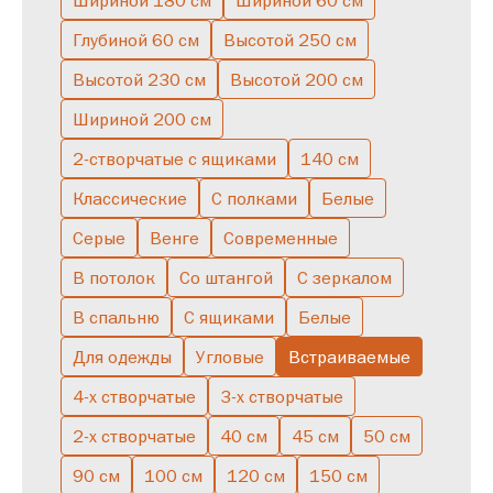
Шириной 180 см
Шириной 60 см
Глубиной 60 см
Высотой 250 см
С зеркалом
С ящиками
Низкие
Буфет
Узкие
Высокие
Высотой 230 см
Высотой 200 см
С подсветкой
Серые
С полками
Скандинавские
Шириной 200 см
Полуоткрытые
Большие
Двухстворчатые
В спальню
2-створчатые с ящиками
140 см
Однодверные
Со штангой
Классические
С полками
Белые
Серые
Венге
Современные
В потолок
Со штангой
С зеркалом
В спальню
С ящиками
Белые
Для одежды
Угловые
Встраиваемые
4-х створчатые
3-х створчатые
2-х створчатые
40 см
45 см
50 см
90 см
100 см
120 см
150 см