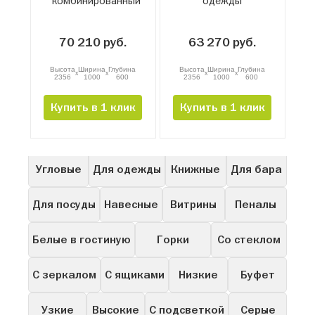
комбинированный
одежды
70 210 руб.
63 270 руб.
Высота
Ширина
Глубина
Высота
Ширина
Глубина
x
x
x
x
2356
1000
600
2356
1000
600
Купить в 1 клик
Купить в 1 клик
Все
Для прихожей
В гостиную
Распашные
Угловые
Для одежды
Книжные
Для бара
Для посуды
Навесные
Витрины
Пеналы
Белые в гостиную
Горки
Со стеклом
С зеркалом
С ящиками
Низкие
Буфет
Узкие
Высокие
С подсветкой
Серые