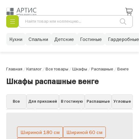
Кухни
Спальни
Детские
Гостиные
Гардеробные
Главная
/
Каталог
/
Все товары
/
Шкафы
/
Распашные
/
Венге
Шкафы распашные венге
Все
Для прихожей
В гостиную
Распашные
Угловые
Для одежды
Книжные
Для бара
Для посуды
Навесные
Витрины
Пеналы
Белые в гостиную
Горки
Со стеклом
Шириной 180 см
Шириной 60 см