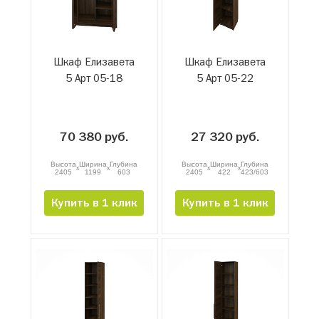
Шкаф Елизавета
Шкаф Елизавета
5 Арт 05-18
5 Арт 05-22
70 380 руб.
27 320 руб.
Высота
Ширина
Глубина
Высота
Ширина
Глубина
x
x
x
x
2405
1199
603
2405
422
423/603
Купить в 1 клик
Купить в 1 клик