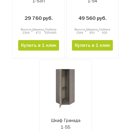
1-53П
1-54
29 760 руб.
49 560 руб.
Высота
Ширина
Глубина
Высота
Ширина
Глубина
x
x
x
x
2344
472
620/460
2344
953
620
Купить в 1 клик
Купить в 1 клик
Шкаф Гранада
1-55