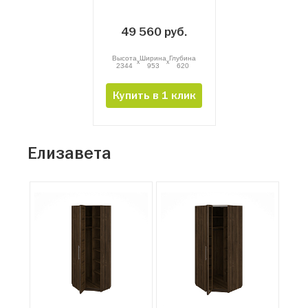
49 560 руб.
Высота
Ширина
Глубина
x
x
2344
953
620
Купить в 1 клик
Елизавета