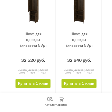
Шкаф для
Шкаф для
одежды
одежды
Елизавета 5 Арт
Елизавета 5 Арт
05-51Р.3
05-51Р.2
32 520 руб.
32 640 руб.
Высота
Ширина
Глубина
Высота
Ширина
Глубина
x
x
x
x
2405
599
423
2405
599
423
Купить в 1 клик
Купить в 1 клик
С
Каталог
Корзина