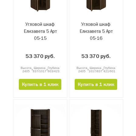
Угловой шкаф
Угловой шкаф
Елизавета 5 Арт
Елизавета 5 Арт
05-15
05-16
53 370 руб.
53 370 руб.
Высота
Ширина
Глубина
Высота
Ширина
Глубина
x
x
x
x
2405
837/1017
603/423
2405
1017/837
421/601
Купить в 1 клик
Купить в 1 клик