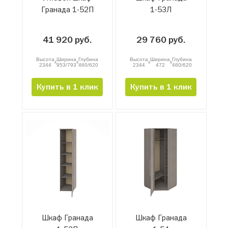
Гранада 1-52П
1-53Л
41 920 руб.
29 760 руб.
Высота
Ширина
Глубина
Высота
Ширина
Глубина
x
x
x
x
2344
953/793
460/620
2344
472
460/620
Купить в 1 клик
Купить в 1 клик
Шкаф Гранада
Шкаф Гранада