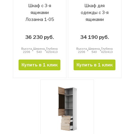
Шкаф с 3-я
Шкаф для
ящиками
одежды с 3-я
Лозанна 1-05
ящиками
Лозанна 1-45
36 230 руб.
34 190 руб.
Высота
Ширина
Глубина
Высота
Ширина
Глубина
x
x
x
x
2206
540
420/413
2206
540
420/413
Купить в 1 клик
Купить в 1 клик