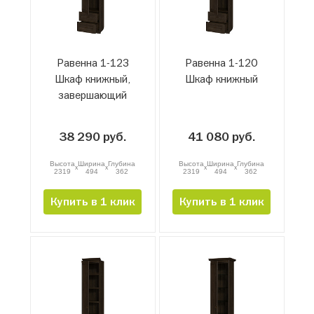
Равенна 1-12З
Равенна 1-12О
Шкаф книжный,
Шкаф книжный
завершающий
38 290 руб.
41 080 руб.
Высота
Ширина
Глубина
Высота
Ширина
Глубина
x
x
x
x
2319
494
362
2319
494
362
Купить в 1 клик
Купить в 1 клик