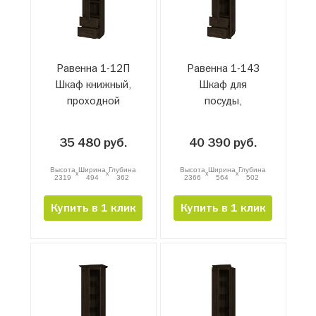
Равенна 1-12П
Равенна 1-14З
Шкаф книжный,
Шкаф для
проходной
посуды,
завершающий
35 480 руб.
40 390 руб.
Высота
Ширина
Глубина
Высота
Ширина
Глубина
x
x
x
x
2319
494
362
2366
564
502
Купить в 1 клик
Купить в 1 клик