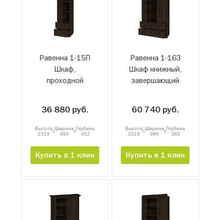
Равенна 1-15П
Равенна 1-16З
Шкаф,
Шкаф книжный,
проходной
завершающий
36 880 руб.
60 740 руб.
Высота
Ширина
Глубина
Высота
Ширина
Глубина
x
x
x
x
2319
494
452
2319
986
362
Купить в 1 клик
Купить в 1 клик