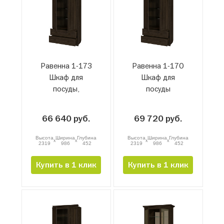
Равенна 1-17З
Равенна 1-17О
Шкаф для
Шкаф для
посуды,
посуды
завершающий
66 640 руб.
69 720 руб.
Высота
Ширина
Глубина
Высота
Ширина
Глубина
x
x
x
x
2319
986
452
2319
986
452
Купить в 1 клик
Купить в 1 клик