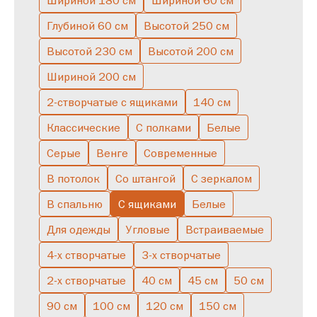
Шириной 180 см
Шириной 60 см
Глубиной 60 см
Высотой 250 см
С зеркалом
С ящиками
Низкие
Буфет
Узкие
Высокие
Высотой 230 см
Высотой 200 см
С подсветкой
Серые
С полками
Скандинавские
Шириной 200 см
Полуоткрытые
Большие
Двухстворчатые
В спальню
2-створчатые с ящиками
140 см
Однодверные
Со штангой
Классические
С полками
Белые
Серые
Венге
Современные
В потолок
Со штангой
С зеркалом
В спальню
С ящиками
Белые
Для одежды
Угловые
Встраиваемые
4-х створчатые
3-х створчатые
2-х створчатые
40 см
45 см
50 см
90 см
100 см
120 см
150 см