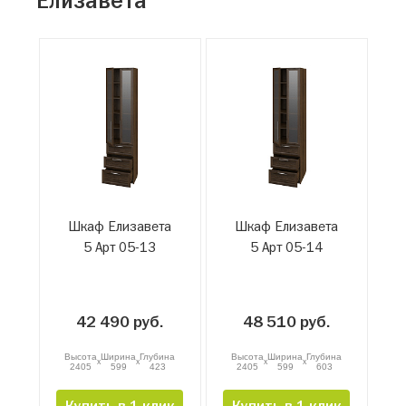
Елизавета
Шкаф Елизавета
Шкаф Елизавета
5 Арт 05-13
5 Арт 05-14
42 490 руб.
48 510 руб.
Высота
Ширина
Глубина
Высота
Ширина
Глубина
x
x
x
x
2405
599
423
2405
599
603