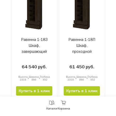
Равенна 1-18З
Равенна 1-18П
Шкаф,
Шкаф,
завершающий
проходной
64 540 руб.
61 450 руб.
Высота
Ширина
Глубина
Высота
Ширина
Глубина
x
x
x
x
2319
986
452
2319
986
452
Купить в 1 клик
Купить в 1 клик
С
Каталог
Корзина