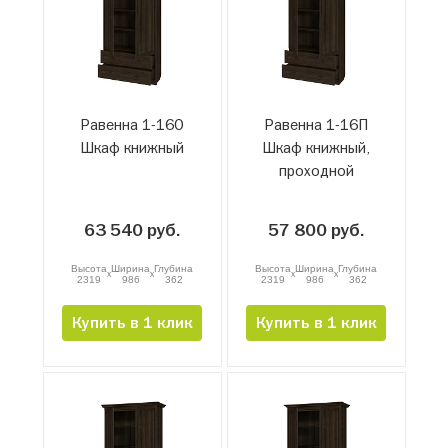
Равенна 1-16О
Равенна 1-16П
Шкаф книжный
Шкаф книжный,
проходной
63 540 руб.
57 800 руб.
Высота
Ширина
Глубина
Высота
Ширина
Глубина
x
x
x
x
2319
986
362
2319
986
362
Купить в 1 клик
Купить в 1 клик