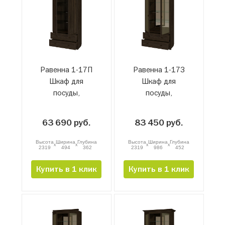
Равенна 1-17П
Равенна 1-17З
Шкаф для
Шкаф для
посуды,
посуды,
проходной
завершающий с
зеркалом
63 690 руб.
83 450 руб.
Высота
Ширина
Глубина
Высота
Ширина
Глубина
x
x
x
x
2319
494
362
2319
986
452
Купить в 1 клик
Купить в 1 клик