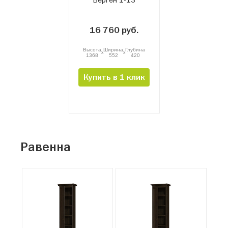
16 760 руб.
Высота
Ширина
Глубина
x
x
1368
552
420
Купить в 1 клик
Равенна