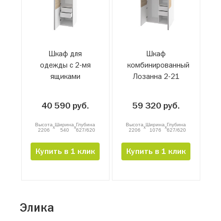
Шкаф для
Шкаф
одежды с 2-мя
комбинированный
ящиками
Лозанна 2-21
Лозанна 2-11
40 590 руб.
59 320 руб.
Высота
Ширина
Глубина
Высота
Ширина
Глубина
x
x
x
x
2206
540
627/620
2206
1076
627/620
Купить в 1 клик
Купить в 1 клик
Элика