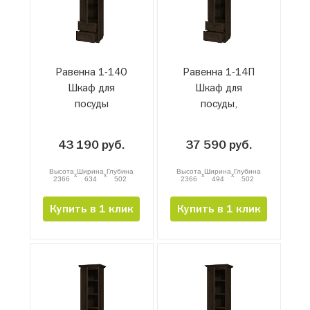
Равенна 1-14О
Равенна 1-14П
Шкаф для
Шкаф для
посуды
посуды,
проходной
43 190 руб.
37 590 руб.
Высота
Ширина
Глубина
Высота
Ширина
Глубина
x
x
x
x
2366
634
502
2366
494
502
Купить в 1 клик
Купить в 1 клик