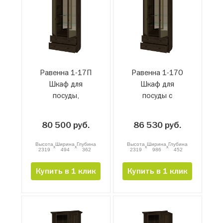
Равенна 1-17П
Равенна 1-17О
Шкаф для
Шкаф для
посуды,
посуды с
проходной с
зеркалом
зеркалом
80 500 руб.
86 530 руб.
Высота
Ширина
Глубина
Высота
Ширина
Глубина
x
x
x
x
2319
494
362
2319
986
452
Купить в 1 клик
Купить в 1 клик