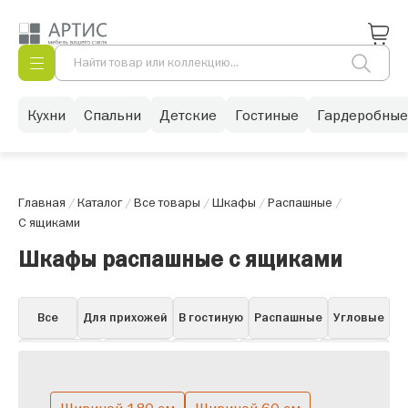
Кухни
Спальни
Детские
Гостиные
Гардеробные
Главная
/
Каталог
/
Все товары
/
Шкафы
/
Распашные
/
С ящиками
Шкафы распашные с ящиками
Все
Для прихожей
В гостиную
Распашные
Угловые
Для одежды
Книжные
Для бара
Для посуды
Навесные
Витрины
Пеналы
Белые в гостиную
Горки
Со стеклом