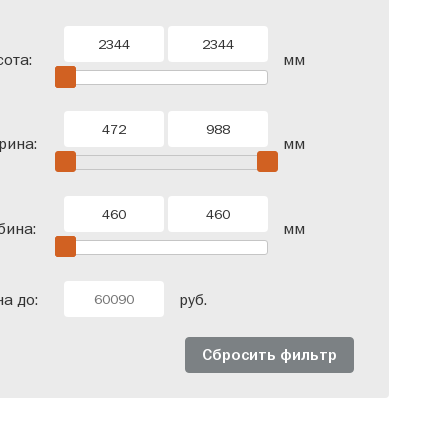
одверные
Со штангой
ота:
мм
рина:
мм
бина:
мм
а до:
руб.
Сбросить фильтр