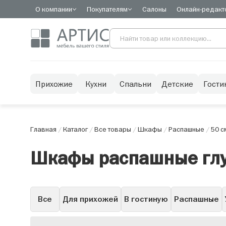
О компании
Покупателям
Салоны
Онлайн-редакт
Прихожие
Кухни
Спальни
Детские
Гости
Главная
/
Каталог
/
Все товары
/
Шкафы
/
Распашные
/
50 с
Шкафы распашные глу
Все
Для прихожей
В гостиную
Распашные
Горки
Со стеклом
С зеркалом
С ящиками