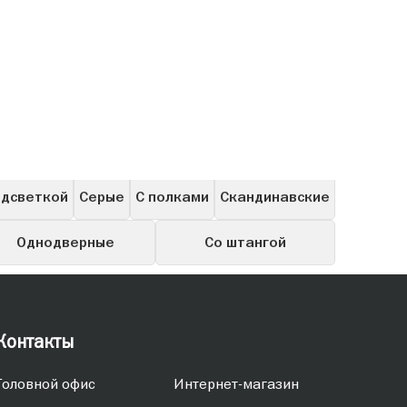
Для посуды
Навесные
Витрины
Пеналы
одсветкой
Серые
С полками
Скандинавские
Однодверные
Со штангой
Контакты
Головной офис
Интернет-магазин