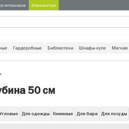
ор интерьеров
Ваша выгода
ные
Гардеробные
Библиотеки
Шкафы-купе
Мягкая
м
бина 50 см
Угловые
Для одежды
Книжные
Для бара
Для посуды
Низкие
Буфет
Узкие
Высокие
С подсветкой
Се