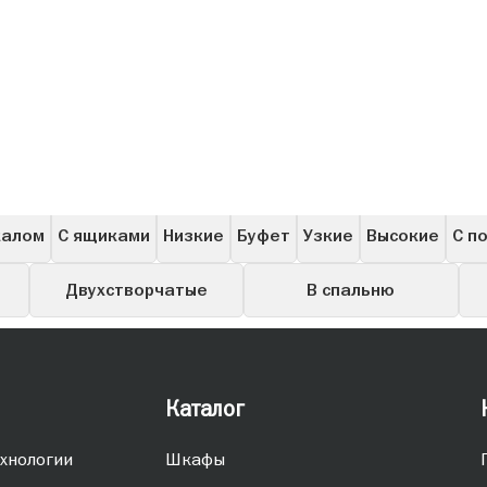
ашные
Угловые
Для одежды
Книжные
Для бара
калом
С ящиками
Низкие
Буфет
Узкие
Высокие
С п
Двухстворчатые
В спальню
Каталог
хнологии
Шкафы