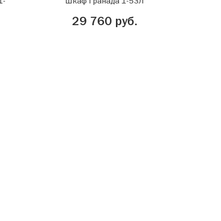
1-
Шкаф Гранада 1-53Л
29 760 руб.