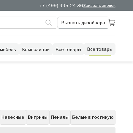
+7 (499) 995-24-86
Заказать звонок
Вызвать дизайнера
Все товары
 мебель
Композиции
Все товары
Навесные
Витрины
Пеналы
Белые в гостиную
рые
С полками
Скандинавские
Полуоткрытые