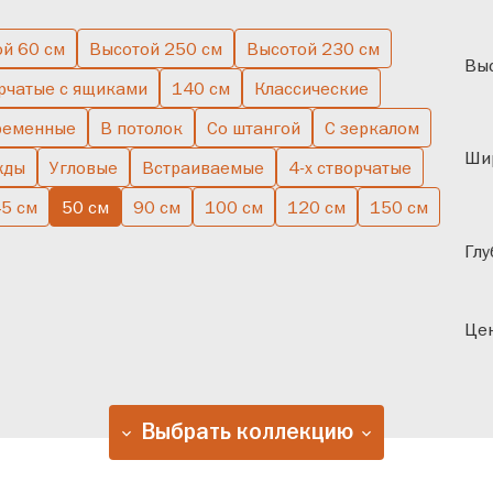
ой 60 см
Высотой 250 см
Высотой 230 см
чатые
В спальню
Одн
Выс
рчатые с ящиками
140 см
Классические
ременные
В потолок
Со штангой
С зеркалом
Ши
жды
Угловые
Встраиваемые
4-х створчатые
5 см
50 см
90 см
100 см
120 см
150 см
Глу
Цен
Выбрать коллекцию