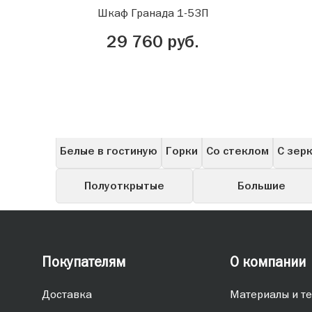
Шкаф Гранада 1-53П
29 760 руб.
Все
Для прихожей
В гостиную
Расп
Белые в гостиную
Горки
Со стеклом
С зер
Полуоткрытые
Большие
Покупателям
О компании
Доставка
Материалы и те