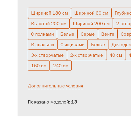
Шириной 180 см
Шириной 60 см
Глубин
Большие
Двухствор
Высотой 200 см
Шириной 200 см
2-ство
С полками
Белые
Серые
Венге
Сов
В спальню
С ящиками
Белые
Для оде
3-х створчатые
2-х створчатые
40 см
4
160 см
240 см
Дополнительные условия
Показано моделей:
13