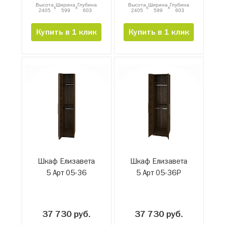
Высота
Ширина
Глубина
Высота
Ширина
Глубина
x
x
x
x
2405
599
603
2405
599
603
Купить в 1 клик
Купить в 1 клик
Шкаф Елизавета
Шкаф Елизавета
5 Арт 05-36
5 Арт 05-36Р
37 730 руб.
37 730 руб.