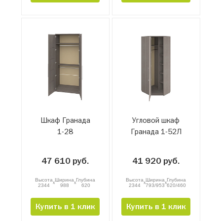
Шкаф Гранада
Угловой шкаф
1-28
Гранада 1-52Л
47 610 руб.
41 920 руб.
Высота
Ширина
Глубина
Высота
Ширина
Глубина
x
x
x
x
2344
988
620
2344
793/953
620/460
Купить в 1 клик
Купить в 1 клик