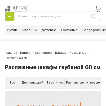
Кухни
Спальни
Детские
Гостиные
Гардеробные
Главная
/
Каталог
/
Все товары
/
Шкафы
/
Распашные
/
Глубиной 60 см
Распашные шкафы глубиной 60 см
Все
Для прихожей
В гостиную
Распашные
Угловые
Для одежды
Книжные
Для бара
Для посуды
Навесные
Витрины
Пеналы
Белые в гостиную
Горки
Со стеклом