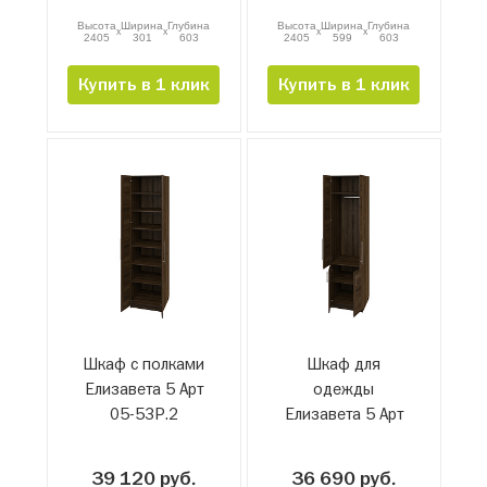
Высота
Ширина
Глубина
Высота
Ширина
Глубина
x
x
x
x
2405
301
603
2405
599
603
Купить в 1 клик
Купить в 1 клик
Шкаф с полками
Шкаф для
Елизавета 5 Арт
одежды
05-53Р.2
Елизавета 5 Арт
05-52Р.3
39 120 руб.
36 690 руб.