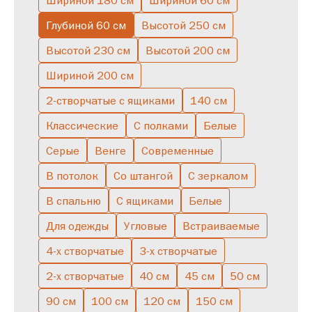
Шириной 180 см
Шириной 60 см
Глубиной 60 см
Высотой 250 см
С зеркалом
С ящиками
Низкие
Буфет
Узкие
Высокие
Высотой 230 см
Высотой 200 см
С подсветкой
Серые
С полками
Скандинавские
Шириной 200 см
Полуоткрытые
Большие
Двухстворчатые
В спальню
2-створчатые с ящиками
140 см
Однодверные
Со штангой
Классические
С полками
Белые
Серые
Венге
Современные
В потолок
Со штангой
С зеркалом
В спальню
С ящиками
Белые
Для одежды
Угловые
Встраиваемые
4-х створчатые
3-х створчатые
2-х створчатые
40 см
45 см
50 см
90 см
100 см
120 см
150 см