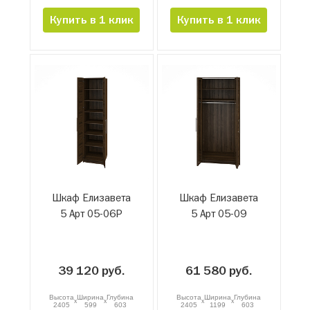
Купить в 1 клик
Купить в 1 клик
Шкаф Елизавета
Шкаф Елизавета
5 Арт 05-06Р
5 Арт 05-09
39 120 руб.
61 580 руб.
Высота
Ширина
Глубина
Высота
Ширина
Глубина
x
x
x
x
2405
599
603
2405
1199
603