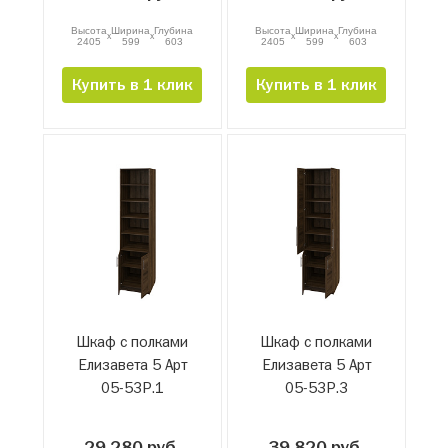
Высота
Ширина
Глубина
Высота
Ширина
Глубина
x
x
x
x
2405
599
603
2405
599
603
Купить в 1 клик
Купить в 1 клик
Шкаф с полками
Шкаф с полками
Елизавета 5 Арт
Елизавета 5 Арт
05-53Р.1
05-53Р.3
29 280 руб.
39 820 руб.