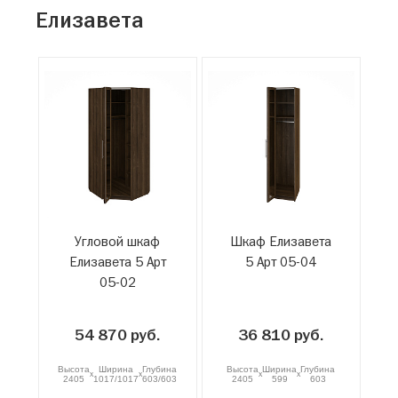
Елизавета
Угловой шкаф
Шкаф Елизавета
Елизавета 5 Арт
5 Арт 05-04
05-02
54 870 руб.
36 810 руб.
Высота
Ширина
Глубина
Высота
Ширина
Глубина
x
x
x
x
2405
1017/1017
603/603
2405
599
603